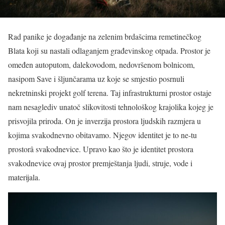
Rad panike je događanje na zelenim brdašcima remetinečkog
Blata koji su nastali odlaganjem građevinskog otpada. Prostor je
omeđen autoputom, dalekovodom, nedovršenom bolnicom,
nasipom Save i šljunčarama uz koje se smjestio posrnuli
nekretninski projekt golf terena. Taj infrastrukturni prostor ostaje
nam nesaglediv unatoč slikovitosti tehnološkog krajolika kojeg je
prisvojila priroda. On je inverzija prostora ljudskih razmjera u
kojima svakodnevno obitavamo. Njegov identitet je to ne-tu
prostorâ svakodnevice. Upravo kao što je identitet prostora
svakodnevice ovaj prostor premještanja ljudi, struje, vode i
materijala.