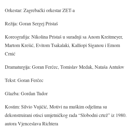
Orkestar: Zagrebački orkestar ZET-a
Režija: Goran Sergej Pristaš
Koreografija: Nikolina Pristaš u suradnji sa Anom Kreitmeyer,
Martom Krešić, Evitom Tsakalaki, Kalliopi Siganou i Emom
Crnić
Dramaturgija: Goran Ferčec, Tomislav Medak, Nataša Antulov
Tekst: Goran Ferčec
Glazba: Gordan Tudor
Kostim: Silvio Vujičić, Motivi na muškim odjelima su
dekonstruirani otisci umjetničkog rada “Slobodni crtež” iz 1980.
autora Vjenceslava Richtera