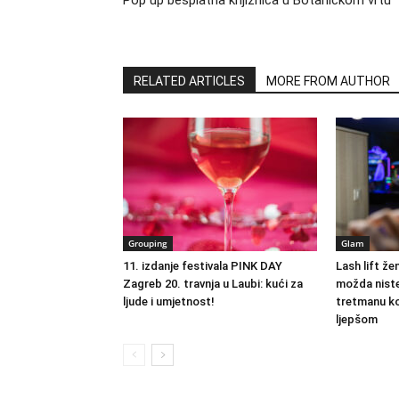
Pop up besplatna knjižnica u Botaničkom vrtu
RELATED ARTICLES
MORE FROM AUTHOR
Grouping
Glam
11. izdanje festivala PINK DAY
Lash lift že
Zagreb 20. travnja u Laubi: kući za
možda niste
ljude i umjetnost!
tretmanu koj
ljepšom