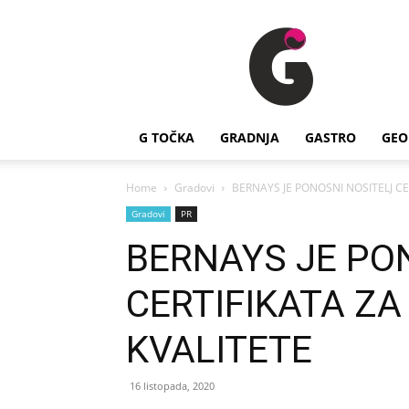
G
Točka
G TOČKA
GRADNJA
GASTRO
GEO
Home
Gradovi
BERNAYS JE PONOSNI NOSITELJ CE
Gradovi
PR
BERNAYS JE PO
CERTIFIKATA Z
KVALITETE
16 listopada, 2020