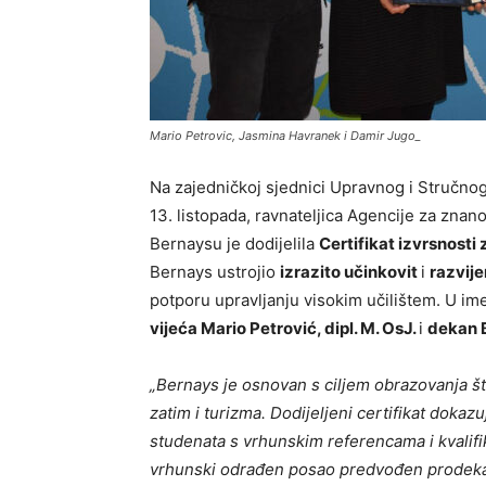
Mario Petrovic, Jasmina Havranek i Damir Jugo_
Na zajedničkoj sjednici Upravnog i Stručno
13. listopada, ravnateljica Agencije za znan
Bernaysu je dodijelila
Certifikat izvrsnosti
Bernays ustrojio
izrazito učinkovit
i
razvije
potporu upravljanju visokim učilištem. U ime
vijeć
a Mario Petrovi
ć
, dipl. M. OsJ.
i
dekan B
„Bernays je osnovan s ciljem obrazovanja št
zatim i turizma. Dodijeljeni certifikat dokaz
studenata s vrhunskim referencama i kvalifi
vrhunski odrađen posao predvođen prode