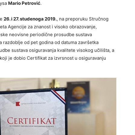
aysa
Mario Petrovi
ć
.
je
26. i 27. studenoga 2019.
, na preporuku Stručnog
eta Agencije za znanost i visoko obrazovanje,
jske neovisne periodične prosudbe sustava
 na razdoblje od pet godina od datuma završetka
be sustava osiguravanja kvalitete visokog učilišta, a
koji je dobio Certifikat za izvrsnost u osiguravanju