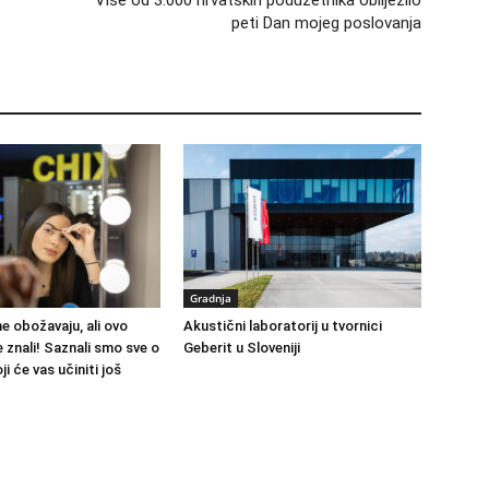
Više od 3.000 hrvatskih poduzetnika obilježilo
peti Dan mojeg poslovanja
Gradnja
ne obožavaju, ali ovo
Akustični laboratorij u tvornici
 znali! Saznali smo sve o
Geberit u Sloveniji
i će vas učiniti još