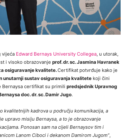
g vijeća
Edward Bernays University Collegea
, u utorak,
ost i visoko obrazovanje
prof. dr. sc. Jasmina Havranek
 za osiguravanje kvalitete.
Certifikat potvrđuje kako je
n unutarnji sustav osiguravanja kvalitete
koji čini
 Bernaysa certifikat su primili
predsjednik Upravnog
ernaysa doc. dr. sc. Damir Jugo
.
o kvalitetnijih kadrova u području komunikacija, a
uje upravo misiju Bernaysa, a to je obrazovanje
kacijama. Ponosan sam na cijeli Bernaysov tim i
kanicom Lanom Ciboci i dekanom Damirom Jugom”
,