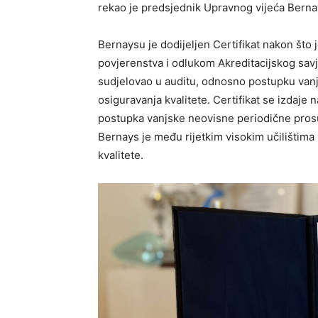
rekao je predsjednik Upravnog vijeća Bern
Bernaysu je dodijeljen Certifikat nakon što 
povjerenstva i odlukom Akreditacijskog savj
sudjelovao u auditu, odnosno postupku van
osiguravanja kvalitete. Certifikat se izdaje
postupka vanjske neovisne periodične prosud
Bernays je među rijetkim visokim učilištima 
kvalitete.