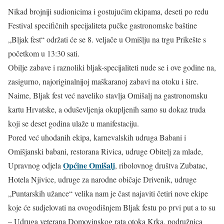
Nikad brojniji sudionicima i gostujućim ekipama, deseti po redu
Festival specifičnih specijaliteta pučke gastronomske baštine
„Bljak fest“ održati će se 8. veljače u Omišlju na trgu Prikešte s
početkom u 13:30 sati.
Obilje zabave i raznoliki bljak-specijaliteti nude se i ove godine na,
zasigurno, najoriginalnijoj maškaranoj zabavi na otoku i šire.
Naime, Bljak fest već naveliko stavlja Omišalj na gastronomsku
kartu Hrvatske, a oduševljenja okupljenih samo su dokaz truda
koji se deset godina ulaže u manifestaciju.
Pored već uhodanih ekipa, karnevalskih udruga Babani i
Omišjanski babani, restorana Rivica, udruge Obitelj za mlade,
Općine Omišalj
Upravnog odjela
, ribolovnog društva Zubatac,
Hotela Njivice, udruge za narodne običaje Drivenik, udruge
„Puntarskih užance“ velika nam je čast najaviti četiri nove ekipe
koje će sudjelovati na ovogodišnjem Bljak festu po prvi put a to su
– Udruga veterana Domovinskog rata otoka Krka, podružnica