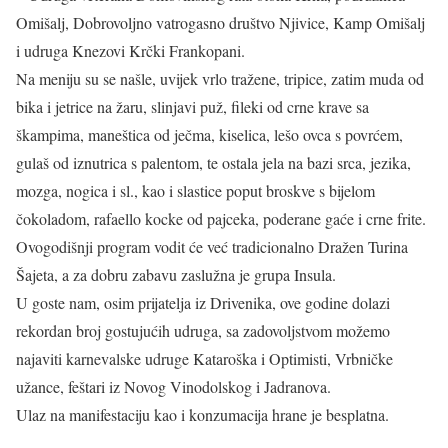
Omišalj, Dobrovoljno vatrogasno društvo Njivice, Kamp Omišalj
i udruga Knezovi Krčki Frankopani.
Na meniju su se našle, uvijek vrlo tražene, tripice, zatim muda od
bika i jetrice na žaru, slinjavi puž, fileki od crne krave sa
škampima, maneštica od ječma, kiselica, lešo ovca s povrćem,
gulaš od iznutrica s palentom, te ostala jela na bazi srca, jezika,
mozga, nogica i sl., kao i slastice poput broskve s bijelom
čokoladom, rafaello kocke od pajceka, poderane gaće i crne frite.
Ovogodišnji program vodit će već tradicionalno Dražen Turina
Šajeta, a za dobru zabavu zaslužna je grupa Insula.
U goste nam, osim prijatelja iz Drivenika, ove godine dolazi
rekordan broj gostujućih udruga, sa zadovoljstvom možemo
najaviti karnevalske udruge Kataroška i Optimisti, Vrbničke
užance, feštari iz Novog Vinodolskog i Jadranova.
Ulaz na manifestaciju kao i konzumacija hrane je besplatna.