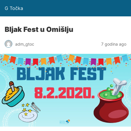
G Točka
Bljak Fest u Omišlju
adm_gtoc
7 godina ago