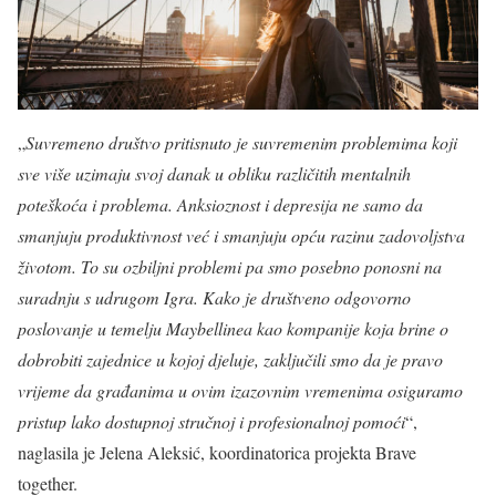
„
Suvremeno društvo pritisnuto je suvremenim problemima koji
sve više uzimaju svoj danak u obliku različitih mentalnih
poteškoća i problema. Anksioznost i depresija ne samo da
smanjuju produktivnost već i smanjuju opću razinu zadovoljstva
životom. To su ozbiljni problemi pa smo posebno ponosni na
suradnju s udrugom Igra. Kako je društveno odgovorno
poslovanje u temelju Maybellinea kao kompanije koja brine o
dobrobiti zajednice u kojoj djeluje, zaključili smo da je pravo
vrijeme da građanima u ovim izazovnim vremenima osiguramo
pristup lako dostupnoj stručnoj i profesionalnoj pomoći
“,
naglasila je Jelena Aleksić, koordinatorica projekta Brave
together.