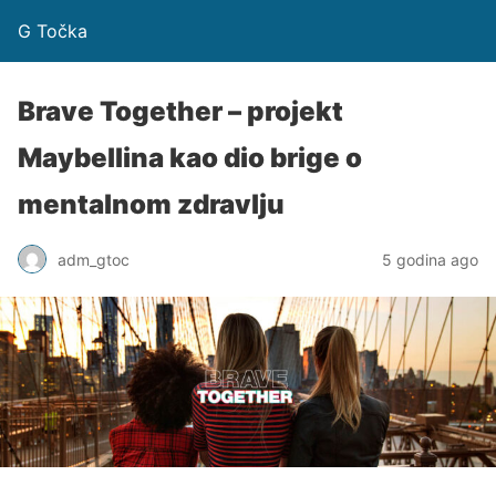
G Točka
Brave Together – projekt
Maybellina kao dio brige o
mentalnom zdravlju
adm_gtoc
5 godina ago