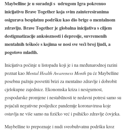
Maybelline je u suradnji s udrugom Igra pokrenuo
inicijativu Brave Together koja svim zainteresiranima
osigurava besplatnu podršku kao dio brige o mentalnom
zdravlju. Brave Together je globalna inicijativa s ciljem
destigmatizacije anksioznosti i depresije, suvremenih
mentalnih teškoće s kojima se nosi sve veći broj ljudi, a
pogotovo mladih.
Inicijativa počinje u listopadu koji je i na međunarodnoj razini
poznat kao
Mental Health Awareness Month
pa će Maybelline
posebnu pažnju posvetiti brizi za mentalno zdravlje i dobrobit
cjelokupne zajednice. Ekonomska kriza i nesigurnost,
gospodarske promjene i nestabilnosti te nedavni potresi samo su
pojačali negativne posljedice pandemije koronavirusa koje
ostavlja ne više samo na fizičko već i psihičko zdravlje čovjeka.
Maybelline to prepoznaje i nudi sveobuhvatnu podršku kroz