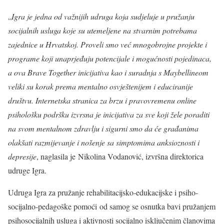
„
Igra je jedna od važnijih udruga koja sudjeluje u pružanju
socijalnih usluga koje su utemeljene na stvarnim potrebama
zajednice u Hrvatskoj. Proveli smo već mnogobrojne projekte i
programe koji unaprjeđuju potencijale i mogućnosti pojedinaca,
a ova Brave Together inicijativa kao i suradnja s Maybellineom
veliki su korak prema mentalno osvještenijem i educiranije
društvu. Internetska stranica za brzu i pravovremenu online
psihološku podršku izvrsna je inicijativa za sve koji žele poraditi
na svom mentalnom zdravlju i sigurni smo da će građanima
olakšati razmijevanje i nošenje sa simptomima anksioznosti i
depresije
, naglasila je Nikolina Vodanović, izvršna direktorica
udruge Igra.
Udruga Igra za pružanje rehabilitacijsko-edukacijske i psiho-
socijalno-pedagoške pomoći od samog se osnutka bavi pružanjem
psihosocijalnih usluga i aktivnosti socijalno isključenim članovima