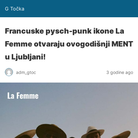
G Točka
Francuske pysch-punk ikone La
Femme otvaraju ovogodišnji MENT
u Ljubljani!
adm_gtoc
3 godine ago