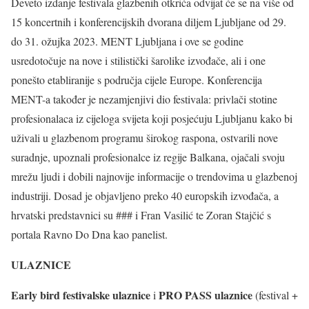
Deveto izdanje festivala glazbenih otkrića odvijat će se na više od
15 koncertnih i konferencijskih dvorana diljem Ljubljane od 29.
do 31. ožujka 2023. MENT Ljubljana i ove se godine
usredotočuje na nove i stilistički šarolike izvođače, ali i one
ponešto etabliranije s područja cijele Europe. Konferencija
MENT-a također je nezamjenjivi dio festivala: privlači stotine
profesionalaca iz cijeloga svijeta koji posjećuju Ljubljanu kako bi
uživali u glazbenom programu širokog raspona, ostvarili nove
suradnje, upoznali profesionalce iz regije Balkana, ojačali svoju
mrežu ljudi i dobili najnovije informacije o trendovima u glazbenoj
industriji. Dosad je objavljeno preko 40 europskih izvođača, a
hrvatski predstavnici su ### i Fran Vasilić te Zoran Stajčić s
portala Ravno Do Dna kao panelist.
ULAZNICE
Early bird festivalske ulaznice
PRO PASS ulaznice
i
(festival +