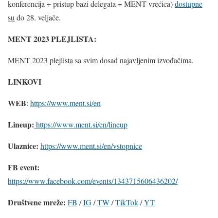
konferencija + pristup bazi delegata + MENT vrećica)
dostupne
su
do 28. veljače.
MENT 2023 PLEJLISTA:
MENT 2023 plejlista
sa svim dosad najavljenim izvođačima.
LINKOVI
WEB
:
https://www.ment.si/en
Lineup:
https://www.ment.si/en/lineup
Ulaznice:
https://www.ment.si/en/vstopnice
FB event:
https://www.facebook.com/events/1343715606436202/
Društvene mreže:
FB
/
IG
/
TW
/
TikTok
/
YT