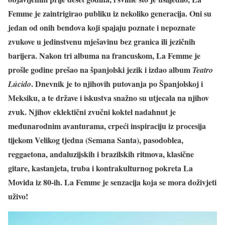
Femme je zaintrigirao publiku iz nekoliko generacija. Oni su
jedan od onih bendova koji spajaju poznate i nepoznate
zvukove u jedinstvenu mješavinu bez granica ili jezičnih
barijera. Nakon tri albuma na francuskom, La Femme je
prošle godine prešao na španjolski jezik i izdao album
Teatro
. Dnevnik je to njihovih putovanja po Španjolskoj i
Lúcido
Meksiku, a te države i iskustva snažno su utjecala na njihov
zvuk. Njihov eklektični zvučni koktel nadahnut je
međunarodnim avanturama, crpeći inspiraciju iz procesija
tijekom Velikog tjedna (Semana Santa), pasodoblea,
reggaetona, andaluzijskih i brazilskih ritmova, klasične
gitare, kastanjeta, truba i kontrakulturnog pokreta La
Movida iz 80-ih. La Femme je senzacija koja se mora doživjeti
uživo!