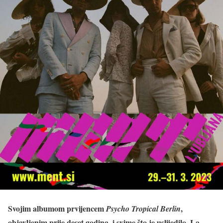
Svojim albumom prvijencem
,
Psycho Tropical Berlin
objavljenim prije deset godina, i svime što je uslijedilo, La