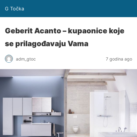
G Točka
Geberit Acanto – kupaonice koje
se prilagođavaju Vama
adm_gtoc
7 godina ago