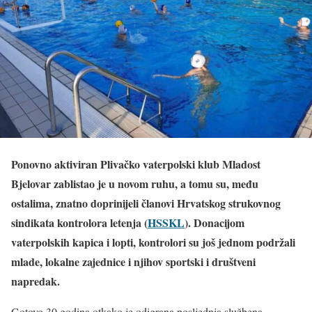
Ponovno aktiviran Plivačko vaterpolski klub Mladost
Bjelovar zablistao je u novom ruhu, a tomu su, među
ostalima, znatno doprinijeli članovi Hrvatskog strukovnog
sindikata kontrolora letenja (
HSSKL
). Donacijom
vaterpolskih kapica i lopti, kontrolori su još jednom podržali
mlade, lokalne zajednice i njihov sportski i društveni
napredak.
Gotovo 30 godina otkako je odigrana posljednja službena