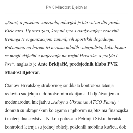
PVK Mladost Bjelovar
„Sport, a posebno vaterpolo, oduvijek je bio važan dio grada
Bjelovara. Upravo zato, krenuli smo s održavanjem redovitih
treninga te organizacijom zanimljivih sportskih događanja.
Računamo na barem tri uzrasta mladih vaterpolista, kako bismo
se mogli uključiti u natjecanja na razini Hrvatske, a možda i
Ante Brkljačić, predsjednik kluba PVK
šire“
, naglasio je
Mladost Bjelovar
.
Članovi Hrvatskog strukovnog sindikata kontrolora letenja
redovito sudjeluju u dobrotvornim akcijama. Uključivanjem u
međunarodnu inicijativu „
Adopt a Ukrainian ATCO Family
“
donirali su ukrajinskim kolegama i njihovim najbližima financijska
i materijalna sredstva. Nakon potresa u Petrinji i Sisku, hrvatski
kontrolori letenja su jednoj obitelji poklonili mobilnu kućicu, dok