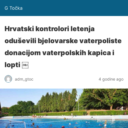
G Točka
Hrvatski kontrolori letenja
oduševili bjelovarske vaterpoliste
donacijom vaterpolskih kapica i
lopti ￼
adm_gtoc
4 godine ago