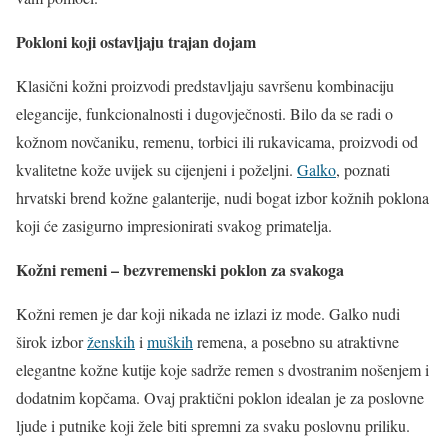
Pokloni koji ostavljaju trajan dojam
Klasični kožni proizvodi predstavljaju savršenu kombinaciju
elegancije, funkcionalnosti i dugovječnosti. Bilo da se radi o
kožnom novčaniku, remenu, torbici ili rukavicama, proizvodi od
kvalitetne kože uvijek su cijenjeni i poželjni.
Galko
, poznati
hrvatski brend kožne galanterije, nudi bogat izbor kožnih poklona
koji će zasigurno impresionirati svakog primatelja.
Kožni remeni – bezvremenski poklon za svakoga
Kožni remen je dar koji nikada ne izlazi iz mode. Galko nudi
širok izbor
ženskih
i
muških
remena, a posebno su atraktivne
elegantne kožne kutije koje sadrže remen s dvostranim nošenjem i
dodatnim kopčama. Ovaj praktični poklon idealan je za poslovne
ljude i putnike koji žele biti spremni za svaku poslovnu priliku.