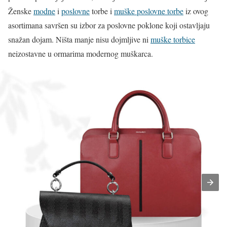
Ženske
modne
i
poslovne
torbe i
muške poslovne torbe
iz ovog
asortimana savršen su izbor za poslovne poklone koji ostavljaju
snažan dojam. Ništa manje nisu dojmljive ni
muške torbice
neizostavne u ormarima modernog muškarca.