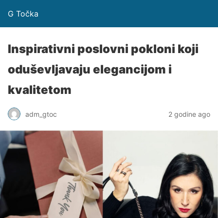
G Točka
Inspirativni poslovni pokloni koji
oduševljavaju elegancijom i
kvalitetom
adm_gtoc
2 godine ago