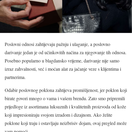
Poslovni odnosi zahtijevaju pažnju i ulaganje, a poslovno
darivanje jedan je od učinkovitih načina za njegovanje tih odnosa.
Posebno popularno u blagdansko vrijeme, darivanje nije samo
izraz zahvalnosti, već i moćan alat za jačanje veze s klijentima i
partnerima.
Odabir poslovnog poklona zahtijeva promišljenost, jer poklon koji
birate govori mnogo o vama i vašem brendu. Zato smo pripremili
prijedloge iz asortimana luksuznih i kvalitetnih proizvoda od kože
koji impresioniraju svojom izradom i dizajnom. Ako želite
poklone koji traju i ostavljaju neizbrisiv dojam, ovaj pregled može
vam pomoći.