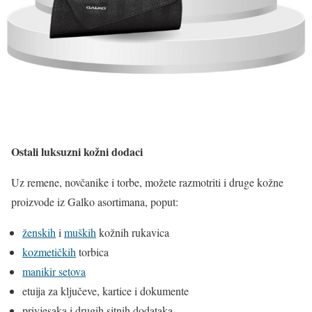
Ostali luksuzni kožni dodaci
Uz remene, novčanike i torbe, možete razmotriti i druge kožne
proizvode iz Galko asortimana, poput:
ženskih
i
muških
kožnih rukavica
kozmetičkih
torbica
manikir setova
etuija za ključeve, kartice i dokumente
privjesaka i drugih sitnih dodataka.