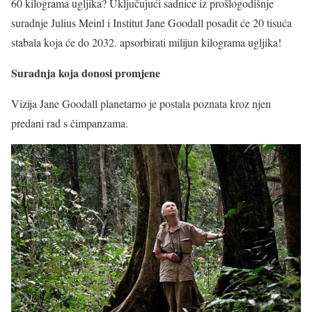
60 kilograma ugljika? Uključujući sadnice iz prošlogodišnje
suradnje Julius Meinl i Institut Jane Goodall posadit će 20 tisuća
stabala koja će do 2032. apsorbirati milijun kilograma ugljika!
Suradnja koja donosi promjene
Vizija Jane Goodall planetarno je postala poznata kroz njen
predani rad s čimpanzama.