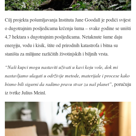
Cilj projekta pošumljavanja Instituta Jane Goodall je podići svijest
o dugotrajnim posljedicama krčenja šuma – svake godine se uništi
4,7 hektara s dugotrajnim posljedicama. Netaknute šume daju
energiju, vodu i kisik, štite od prirodnih katastrofa i bitna su
staništa za milijune različitih životinjskih i biljnih vrsta.
“Naši kupci mogu nastaviti uživati ​​u kavi koju vole, dok mi
nastavljamo ulagati u održivije metode, materijale i procese kako
bismo bili sigurni da radimo pravu stvar za naš planet”
, poručuju
iz tvrtke Julius Meinl.