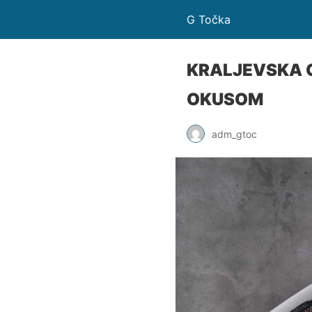
G Točka
KRALJEVSKA O
OKUSOM
adm_gtoc