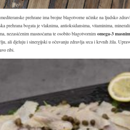
mediteranske prehrane ima brojne blagotvorne učinke na ljudsko zdravlj
ska prehrana bogata je vlaknima, antioksidansima, vitaminima, minerali
omega-3 masnim
tima, nezasićenim masnoćama te osobito blagotvornim
u, ali djeluju i sinergijski u očuvanju zdravlja srca i krvnih žila. Upra
avo ribi.