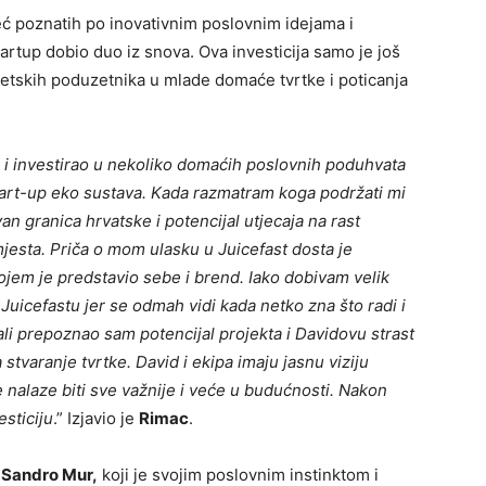
eć poznatih po inovativnim poslovnim idejama i
tartup
dobio duo iz snova. Ova investicija samo je još
etskih
poduzetnika u mlade domaće tvrtke i poticanja
 i investirao u nekoliko domaćih poslovnih poduhvata
tart-up eko sustava. Kada razmatram koga podržati mi
van granica hrvatske i potencijal utjecaja na rast
jesta. Priča o mom ulasku u Juicefast dosta je
ojem je predstavio sebe i brend. Iako dobivam velik
 Juicefastu jer se odmah vidi kada netko zna što radi i
ali prepoznao
sam
potencijal projekta i Davidovu strast
tvaranje tvrtke. David i ekipa imaju jasnu viziju
e nalaze biti sve važnije i veće u budućnosti. Nakon
esticiju
.” Izjavio je
Rimac
.
r
Sandro Mur
,
koji je svojim poslovnim instinktom i