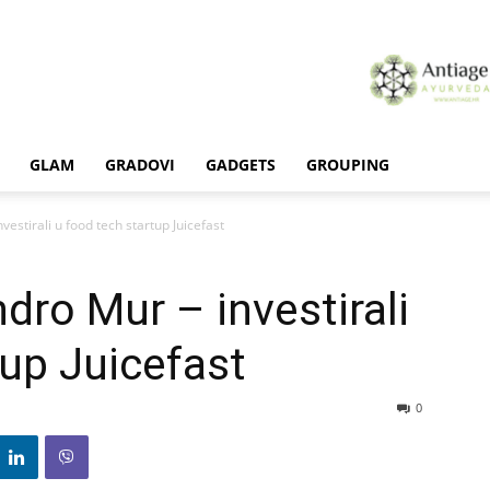
GLAM
GRADOVI
GADGETS
GROUPING
estirali u food tech startup Juicefast
dro Mur – investirali
tup Juicefast
0