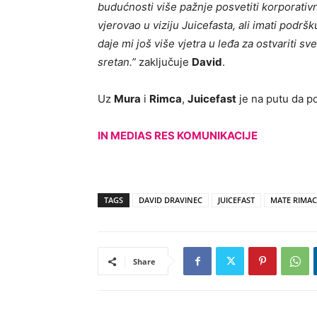
budućnosti više pažnje posvetiti korporati
vjerovao u viziju Juicefasta, ali imati podr
daje mi još više vjetra u leđa za ostvariti 
sretan.”
zaključuje
David
.
Uz
Mura
i
Rimca
,
Juicefast
je na putu da p
IN MEDIAS RES KOMUNIKACIJE
TAGS
DAVID DRAVINEC
JUICEFAST
MATE RIMAC
Share