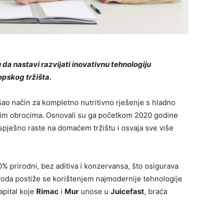
da nastavi razvijati inovativnu tehnologiju
opskog tržišta.
ašao način za kompletno nutritivno rješenje s hladno
anim obrocima. Osnova
li su ga
početkom 2020 godine
pješno raste na domaćem tržištu i osvaja sve više
0% prirodni, bez aditiva i konzervansa, što osigurava
zvoda postiže se korištenjem najmodernije tehnologije
apital koje
Rimac
i
Mur
unose u
Juicefast
,
braća