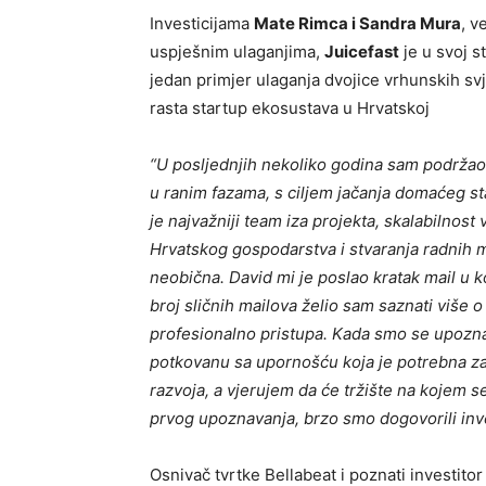
Investicijama
Mate Rimca
i
Sandra Mura
, v
uspješnim ulaganjima,
Juicefast
je
u svoj s
jedan primjer ulaganja dvojice
vrhunskih svj
rasta startup ekosustava u Hrvatskoj
“U posljednjih nekoliko godina sam podržao
u ranim fazama, s ciljem jačanja domaćeg s
je najvažniji team iza projekta, skalabilnost 
Hrvatskog gospodarstva i stvaranja radnih m
neobična. David mi je poslao kratak mail u k
broj sličnih mailova želio
sam
saznati više o
profesionalno pristupa. Kada smo se upozn
potkovanu sa upornošću koja je potrebna za s
razvoja, a vjerujem da će tržište na kojem s
prvog upoznavanja
,
brzo
smo
dogovorili inv
Osnivač tvrtke Bellabeat i poznati investito