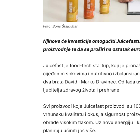
Foto: Boris Štajduhar
Njihove će investicije
omogućiti Juicefastu 
proizvodnje te da se proširi na ostatak eur
Juicefast
je
food-tech startup, koji je pron
cijeđenim sokovima i nutritivno izbalansir
dva brata David i Mark
o
Dravinec. Od tada us
ljubitelja zdravog života i prehrane.
Svi proizvodi koje Juicefast proizvodi su 10
vrhunsku kvalitetu i okus, a sigurnost proi
obrade visokim tlakom. Uz novu energiju i k
planiraju učiniti još više.