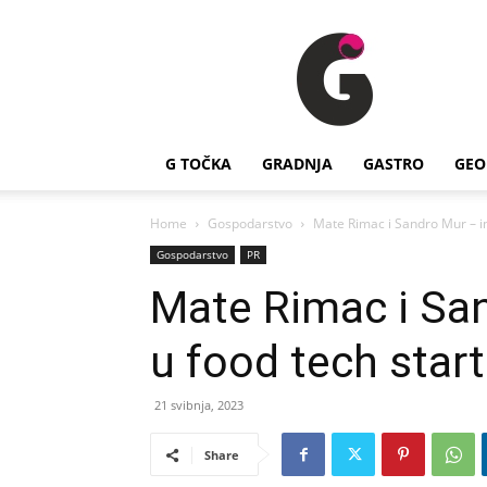
G
Točka
G TOČKA
GRADNJA
GASTRO
GEO
Home
Gospodarstvo
Mate Rimac i Sandro Mur – inv
Gospodarstvo
PR
Mate Rimac i San
u food tech star
21 svibnja, 2023
Share