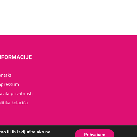
NFORMACIJE
ontakt
mpressum
avila privatnosti
litika kolačića
o ili ih isključite ako ne
Prihvaćam