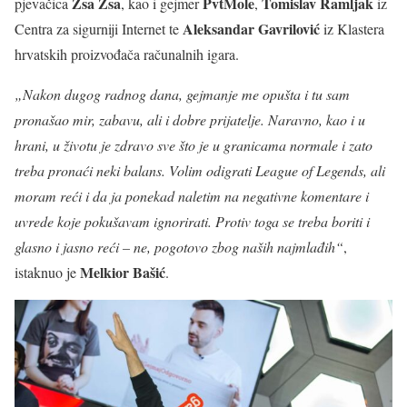
Zsa Zsa
PvtMole
Tomislav Ramljak
pjevačica
, kao i gejmer
,
iz
Aleksandar Gavrilović
Centra za sigurniji Internet te
iz Klastera
hrvatskih proizvođača računalnih igara.
„Nakon dugog radnog dana, gejmanje me opušta i tu sam
pronašao mir, zabavu, ali i dobre prijatelje. Naravno, kao i u
hrani, u životu je zdravo sve što je u granicama normale i zato
treba pronaći neki balans. Volim odigrati League of Legends, ali
moram reći i da ja ponekad naletim na negativne komentare i
uvrede koje pokušavam ignorirati. Protiv toga se treba boriti i
glasno i jasno reći – ne, pogotovo zbog naših najmlađih“
,
Melkior Bašić
istaknuo je
.