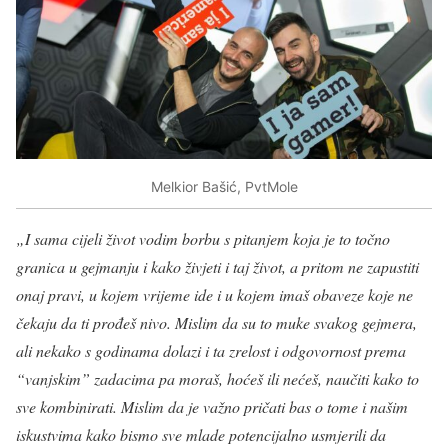
Melkior Bašić, PvtMole
„I sama cijeli život vodim borbu s pitanjem koja je to točno
granica u gejmanju i kako živjeti i taj život, a pritom ne zapustiti
onaj pravi, u kojem vrijeme ide i u kojem imaš obaveze koje ne
čekaju da ti prođeš nivo. Mislim da su to muke svakog gejmera,
ali nekako s godinama dolazi i ta zrelost i odgovornost prema
“vanjskim” zadacima pa moraš, hoćeš ili nećeš, naučiti kako to
sve kombinirati. Mislim da je važno pričati bas o tome i našim
iskustvima kako bismo sve mlade potencijalno usmjerili da