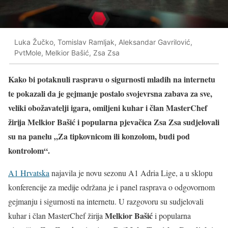
Luka Žučko, Tomislav Ramljak, Aleksandar Gavrilović,
PvtMole, Melkior Bašić, Zsa Zsa
Kako bi potaknuli raspravu o sigurnosti mladih na internetu
te pokazali da je gejmanje postalo svojevrsna zabava za sve,
veliki obožavatelji igara, omiljeni kuhar i član MasterChef
žirija Melkior Bašić i popularna pjevačica Zsa Zsa sudjelovali
su na panelu
„Za tipkovnicom ili konzolom, budi pod
kontrolom“.
A1 Hrvatska
najavila je novu sezonu A1 Adria Lige, a u sklopu
konferencije za medije održana je i panel rasprava o odgovornom
gejmanju i sigurnosti na internetu. U razgovoru su sudjelovali
Melkior Bašić
kuhar i član MasterChef žirija
i popularna