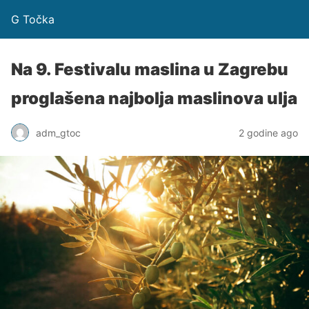
G Točka
Na 9. Festivalu maslina u Zagrebu
proglašena najbolja maslinova ulja
adm_gtoc
2 godine ago