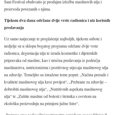
Sam Festival obuhvatio je prodajnu izložbu maslinovih ulja i
proizvoda povezanih s njima.
Tijekom dva dana održane dvije vrste radionica i niz korisnih
predavanja
Uz samo natjecanje te proglašenje najboljih, tijekom subote i
nedjelje su u sklopu bogatog programa održane dvije vrste
radionica, degustacija ulja te izrada kozmetike i dijetetskih
pripravaka od masline, kao i stručna predavanja iz područja
maslinarstva, nutricionizma i pozitivnog utjecaja maslinovog ulja
na zdravlje. Temeljito su istražene teme poput: „Načina prerade i
kvalitete maslinovog ulja kroz povijest“, „Prehrane za zdravlje –
dobrobiti maslinovog ulja“, „Nutritivnih aspekata maslinovog
ulja“ te „Zaštite masline od bolesti i štetnika s osvrtom na
ekološku proizvodnju na primjeru južne Istre“.
„
Iznimno smo zadovoljni postignutim uspjehom ovogodišnjeg 9.