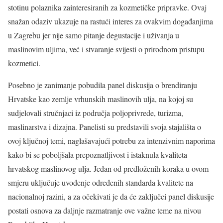
stotinu polaznika zainteresiranih za kozmetičke pripravke. Ovaj
snažan odaziv ukazuje na rastući interes za ovakvim događanjima
u Zagrebu jer nije samo pitanje degustacije i uživanja u
maslinovim uljima, već i stvaranje svijesti o prirodnom pristupu
kozmetici.
Posebno je zanimanje pobudila panel diskusija o brendiranju
Hrvatske kao zemlje vrhunskih maslinovih ulja, na kojoj su
sudjelovali stručnjaci iz područja poljoprivrede, turizma,
maslinarstva i dizajna. Panelisti su predstavili svoja stajališta o
ovoj ključnoj temi, naglašavajući potrebu za intenzivnim naporima
kako bi se poboljšala prepoznatljivost i istaknula kvaliteta
hrvatskog maslinovog ulja. Jedan od predloženih koraka u ovom
smjeru uključuje uvođenje određenih standarda kvalitete na
nacionalnoj razini, a za očekivati je da će zaključci panel diskusije
postati osnova za daljnje razmatranje ove važne teme na nivou