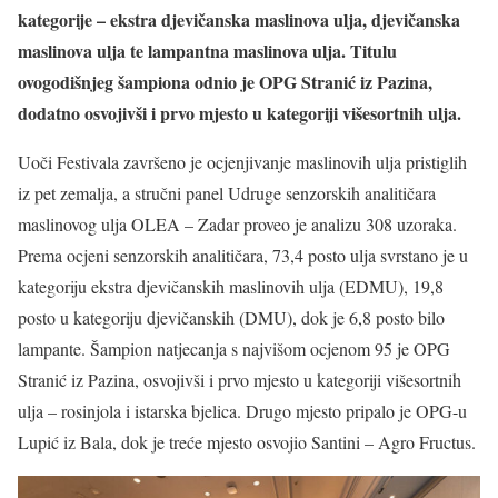
kategorije – ekstra djevičanska maslinova ulja, djevičanska
maslinova ulja te lampantna maslinova ulja. Titulu
ovogodišnjeg šampiona odnio je OPG Stranić iz Pazina,
dodatno osvojivši i prvo mjesto u kategoriji višesortnih ulja.
Uoči Festivala završeno je ocjenjivanje maslinovih ulja pristiglih
iz pet zemalja, a stručni panel Udruge senzorskih analitičara
maslinovog ulja OLEA – Zadar proveo je analizu 308 uzoraka.
Prema ocjeni senzorskih analitičara, 73,4 posto ulja svrstano je u
kategoriju ekstra djevičanskih maslinovih ulja (EDMU), 19,8
posto u kategoriju djevičanskih (DMU), dok je 6,8 posto bilo
lampante. Šampion natjecanja s najvišom ocjenom 95 je OPG
Stranić iz Pazina, osvojivši i prvo mjesto u kategoriji višesortnih
ulja – rosinjola i istarska bjelica. Drugo mjesto pripalo je OPG-u
Lupić iz Bala, dok je treće mjesto osvojio Santini – Agro Fructus.