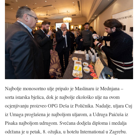
Najbolje monosortno ulje pripalo je Maslinaru iz Mednjana –
sorta istarska bjelica, dok je najbolje ekološko ulje na ovom
ocjenjivanju proizveo OPG Deša iz Poličnika. Nadalje, uljara Cuj
iz Umaga proglašena je najboljom uljarom, a Udruga Paićuša iz
Pisaka najboljom udrugom. Svečana dodjela diploma i medalja
održana je u petak, 8. ožujka, u hotelu International u Zagrebu.