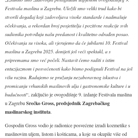
Festivala maslina u Zagrebu. Uložili smo veliki trud kako bi
stvorili događaj koji zadovoljava visoke standarde i nadmašuje
očekivanja, a rekordan broj posjetitelja i pozitivne reakcije svih
sudionika potvrđuju našu predanost i kvalitetno odrađen posao.
Očekivanja su visoka, ali vjerujemo da će jubilarni 10. Festival
maslina u Zagrebu 2025. donijeti još veći spektakl, a s
pripremama smo već počeli. Nastavit ćemo raditi s istim
entuzijazmom i posvećenosti kako bismo podignuli Festival na još
višu razinu. Radujemo se pružanju nezaboravnog iskustva i
promicanju vrhunskih maslinovih ulja i gastronomske kulture i u
budućnosti
“, zaključio je ovogodišnje 9. izdanje Festivala maslina
Srećko Gross, predsjednik Zagrebačkog
u Zagrebu
maslinarskog instituta
.
Gospodin Gross vodio je radionice posvećene izradi kozmetike s
maslinovim uljem, listom i košticama, a koje su okupile više od