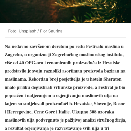
Foto: Unsplash / Flor Saurina
Na nedavno završenom devetom po redu Festivalu maslina u
Zagrebu, u organizaciji Zagrebačkog maslinarskog instituta,
više od 40 OPG-ova i renomiranih proizvođača iz Hrvatske
predstavilo je svoju raznoliki asortiman proizvoda baziran na
maslinama. Rekordan broj posjetitelja je u hotelu Sheraton
imalo priliku degustirati vrhunske proizvode, a Festival je bio
popraćen i natjecanjem u ocjenjivanju maslinovih ulja na
kojem su sudjelovali proizvođači iz Hrvatske, Slovenije, Bosne
i Hercegovine, Crne Gore i Italije. Ukupno 308 uzoraka
maslinovih ulja podvrgnuto je pažljivoj analizi stručnog žirija,
a rezultat ocjenjivanja je razvrstavanje svih ulja u tri