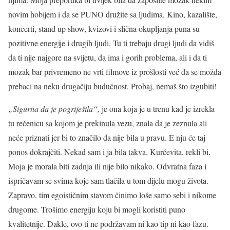
novim hobijem i da se PUNO družite sa ljudima. Kino, kazalište,
koncerti, stand up show, kvizovi i slična okupljanja puna su
pozitivne energije i drugih ljudi. Tu ti trebaju drugi ljudi da vidiš
da ti nije najgore na svijetu, da ima i gorih problema, ali i da ti
mozak bar privremeno ne vrti filmove iz prošlosti već da se možda
prebaci na neku drugačiju budućnost. Probaj, nemaš što izgubiti!
„Sigurna da je pogriješila“,
je ona koja je u trenu kad je izrekla
tu rečenicu sa kojom je prekinula vezu, znala da je zeznula ali
neće priznati jer bi to značilo da nije bila u pravu. E nju će taj
ponos dokrajčiti. Nekad sam i ja bila takva. Kurčevita, rekli bi.
Moja je morala biti zadnja ili nije bilo nikako. Odvratna faza i
ispričavam se svima koje sam tlačila u tom dijelu mogu života.
Zapravo, tim egoističnim stavom činimo loše samo sebi i nikome
drugome. Trošimo energiju koju bi mogli koristiti puno
kvalitetnije. Dakle, ovo ti ne podržavam ni kao tip ni kao fazu.