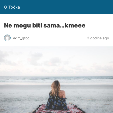
G Točka
Ne mogu biti sama…kmeee
adm_gtoc
3 godine ago