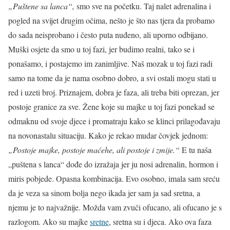
„Puštene sa lanca“,
smo sve na početku. Taj nalet adrenalina i
pogled na svijet drugim očima, nešto je što nas tjera da probamo
do sada neisprobano i često puta nuđeno, ali uporno odbijano.
Muški osjete da smo u toj fazi, jer budimo realni, tako se i
ponašamo, i postajemo im zanimljive. Naš mozak u toj fazi radi
samo na tome da je nama osobno dobro, a svi ostali mogu stati u
red i uzeti broj. Priznajem, dobra je faza, ali treba biti oprezan, jer
postoje granice za sve. Žene koje su majke u toj fazi ponekad se
odmaknu od svoje djece i promatraju kako se klinci prilagođavaju
na novonastalu situaciju. Kako je rekao mudar čovjek jednom:
„Postoje majke, postoje maćehe, ali postoje i zmije.“
E tu naša
„puštena s lanca“ dođe do izražaja jer ju nosi adrenalin, hormon i
miris pobjede. Opasna kombinacija. Evo osobno, imala sam sreću
da je veza sa sinom bolja nego ikada jer sam ja sad sretna, a
njemu je to najvažnije. Možda vam zvuči ofucano, ali ofucano je s
razlogom. Ako su majke
sretne
, sretna su i djeca. Ako ova faza