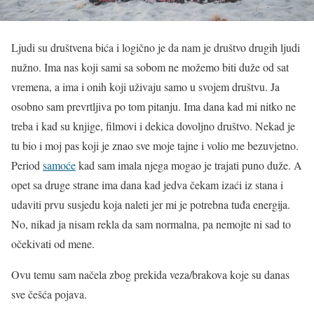
Ljudi su društvena bića i logično je da nam je društvo drugih ljudi
nužno. Ima nas koji sami sa sobom ne možemo biti duže od sat
vremena, a ima i onih koji uživaju samo u svojem društvu. Ja
osobno sam prevrtljiva po tom pitanju. Ima dana kad mi nitko ne
treba i kad su knjige, filmovi i dekica dovoljno društvo. Nekad je
tu bio i moj pas koji je znao sve moje tajne i volio me bezuvjetno.
Period
samoće
kad sam imala njega mogao je trajati puno duže. A
opet sa druge strane ima dana kad jedva čekam izaći iz stana i
udaviti prvu susjedu koja naleti jer mi je potrebna tuđa energija.
No, nikad ja nisam rekla da sam normalna, pa nemojte ni sad to
očekivati od mene.
Ovu temu sam načela zbog prekida veza/brakova koje su danas
sve češća pojava.