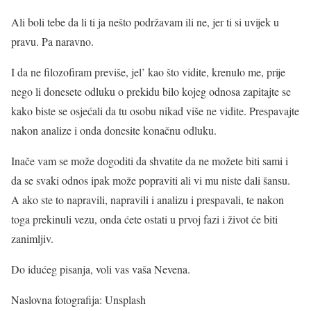
Ali boli tebe da li ti ja nešto podržavam ili ne, jer ti si uvijek u
pravu. Pa naravno.
I da ne filozofiram previše, jel’ kao što vidite, krenulo me, prije
nego li donesete odluku o prekidu bilo kojeg odnosa zapitajte se
kako biste se osjećali da tu osobu nikad više ne vidite. Prespavajte
nakon analize i onda donesite konačnu odluku.
Inače vam se može dogoditi da shvatite da ne možete biti sami i
da se svaki odnos ipak može popraviti ali vi mu niste dali šansu.
A ako ste to napravili, napravili i analizu i prespavali, te nakon
toga prekinuli vezu, onda ćete ostati u prvoj fazi i život će biti
zanimljiv.
Do idućeg pisanja, voli vas vaša Nevena.
Naslovna fotografija: Unsplash