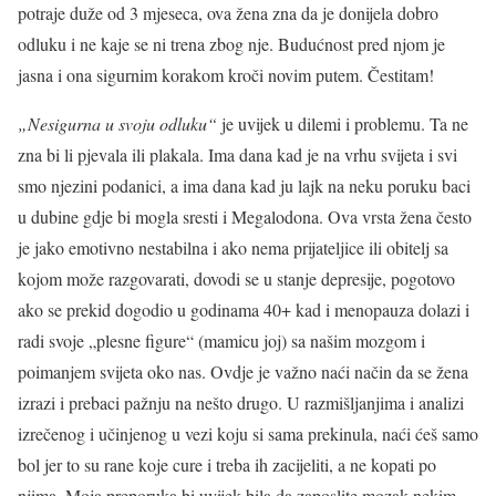
potraje duže od 3 mjeseca, ova žena zna da je donijela dobro
odluku i ne kaje se ni trena zbog nje. Budućnost pred njom je
jasna i ona sigurnim korakom kroči novim putem. Čestitam!
„Nesigurna u svoju odluku“
je uvijek u dilemi i problemu. Ta ne
zna bi li pjevala ili plakala. Ima dana kad je na vrhu svijeta i svi
smo njezini podanici, a ima dana kad ju lajk na neku poruku baci
u dubine gdje bi mogla sresti i Megalodona. Ova vrsta žena često
je jako emotivno nestabilna i ako nema prijateljice ili obitelj sa
kojom može razgovarati, dovodi se u stanje depresije, pogotovo
ako se prekid dogodio u godinama 40+ kad i menopauza dolazi i
radi svoje „plesne figure“ (mamicu joj) sa našim mozgom i
poimanjem svijeta oko nas. Ovdje je važno naći način da se žena
izrazi i prebaci pažnju na nešto drugo. U razmišljanjima i analizi
izrečenog i učinjenog u vezi koju si sama prekinula, naći ćeš samo
bol jer to su rane koje cure i treba ih zacijeliti, a ne kopati po
njima. Moja preporuka bi uvijek bila da zaposlite mozak nekim