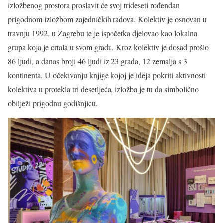
izložbenog prostora proslavit će svoj trideseti rođendan
prigodnom izložbom zajedničkih radova. Kolektiv je osnovan u
travnju 1992. u Zagrebu te je ispočetka djelovao kao lokalna
grupa koja je crtala u svom gradu. Kroz kolektiv je dosad prošlo
86 ljudi, a danas broji 46 ljudi iz 23 grada, 12 zemalja s 3
kontinenta. U očekivanju knjige kojoj je ideja pokriti aktivnosti
kolektiva u protekla tri desetljeća, izložba je tu da simbolično
obilježi prigodnu godišnjicu.