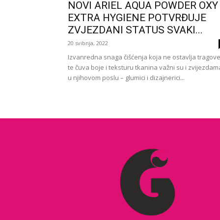
NOVI ARIEL AQUA POWDER OXY
EXTRA HYGIENE POTVRĐUJE
ZVJEZDANI STATUS SVAKI...
20 svibnja, 2022
Izvanredna snaga čišćenja koja ne ostavlja tragov
te čuva boje i teksturu tkanina važni su i zvijezdam
u njihovom poslu – glumici i dizajnerici...