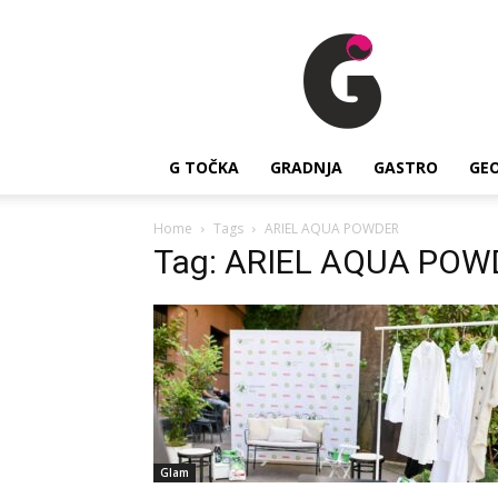
G
Točka
G TOČKA
GRADNJA
GASTRO
GE
Home
Tags
ARIEL AQUA POWDER
Tag: ARIEL AQUA POW
Glam