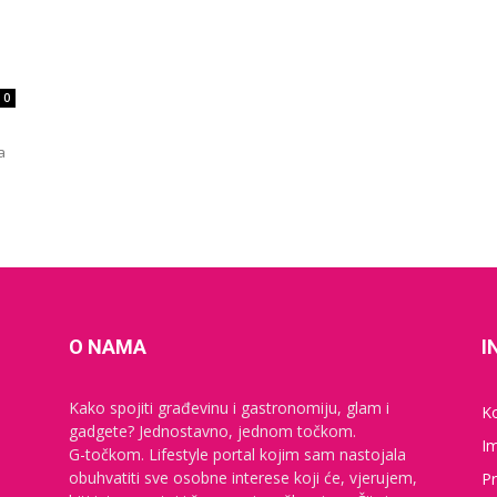
0
e
a
O NAMA
I
Kako spojiti građevinu i gastronomiju, glam i
K
gadgete? Jednostavno, jednom točkom.
I
G-točkom. Lifestyle portal kojim sam nastojala
obuhvatiti sve osobne interese koji će, vjerujem,
Pr