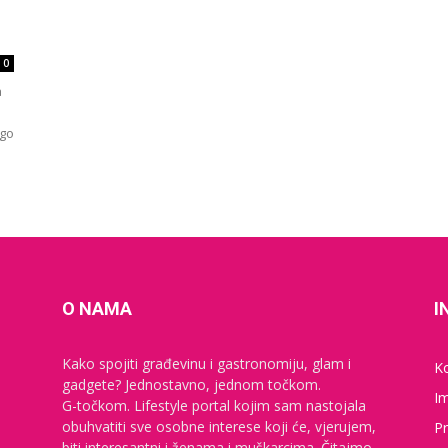
0
a
ugo
O NAMA
I
Kako spojiti građevinu i gastronomiju, glam i
K
gadgete? Jednostavno, jednom točkom.
I
G-točkom. Lifestyle portal kojim sam nastojala
obuhvatiti sve osobne interese koji će, vjerujem,
Pr
biti interesantni i ženama i muškarcima. Čitajmo