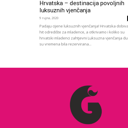
Hrvatska – destinacija povoljnih
luksuznih vjenčanja
9 rujna, 2020
Padaju cijene luksuznih vjenčanja! Hrvatska dobiv
hit odredište za mladence, a otkrivamo i koliko su
hrvatski mladenci zahtjevni Luksuzna vjenčanja d
su vremena bila rezervirana...