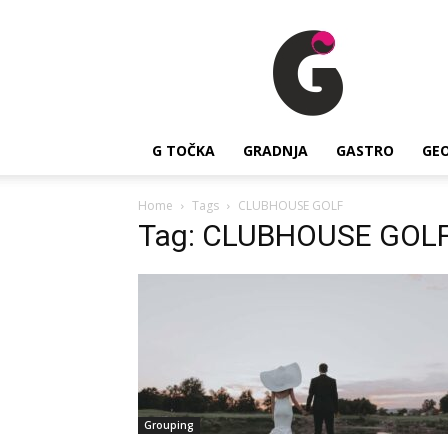
G
Točka
G TOČKA
GRADNJA
GASTRO
GE
Home
Tags
CLUBHOUSE GOLF
Tag: CLUBHOUSE GOL
Grouping