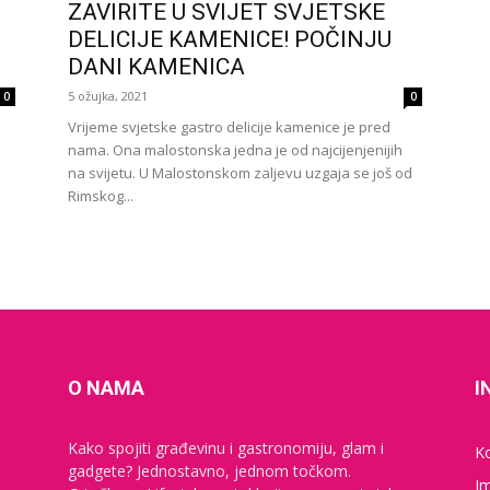
ZAVIRITE U SVIJET SVJETSKE
DELICIJE KAMENICE! POČINJU
DANI KAMENICA
5 ožujka, 2021
0
0
Vrijeme svjetske gastro delicije kamenice je pred
nama. Ona malostonska jedna je od najcijenjenijih
na svijetu. U Malostonskom zaljevu uzgaja se još od
Rimskog...
O NAMA
I
Kako spojiti građevinu i gastronomiju, glam i
K
gadgete? Jednostavno, jednom točkom.
I