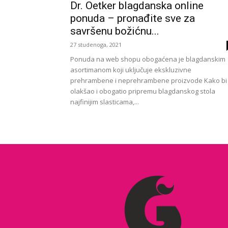
Dr. Oetker blagdanska online
ponuda – pronađite sve za
savršenu božićnu...
27 studenoga, 2021
Ponuda na web shopu obogaćena je blagdanskim
asortimanom koji uključuje ekskluzivne
prehrambene i neprehrambene proizvode Kako bi
olakšao i obogatio pripremu blagdanskog stola
najfinijim slasticama,...