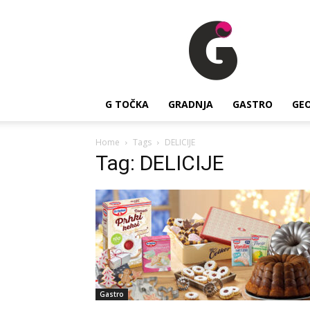
G
Točka
G TOČKA
GRADNJA
GASTRO
GE
Home
Tags
DELICIJE
Tag: DELICIJE
Gastro