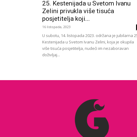
25. Kestenijada u Svetom Ivanu
Zelini privukla više tisuća
posjetitelja koji...
16 listopada, 2023
U subotu, 14. listopada 2023. održana je jubilarna 2
Kestenijada u Svetom Ivanu Zelini, koja je okupila
više tisuća posjetitelja, nudeći im nezaboravan
doživljaj...