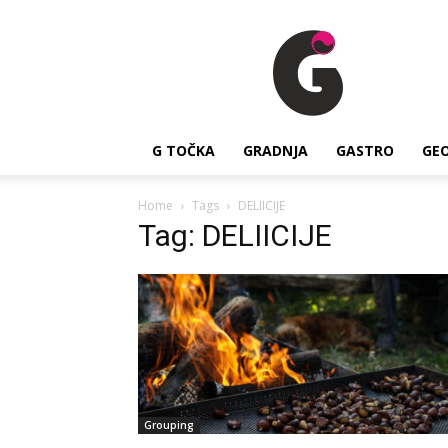
G
Točka
G TOČKA
GRADNJA
GASTRO
GE
Home
Tags
DELIICIJE
Tag: DELIICIJE
Grouping