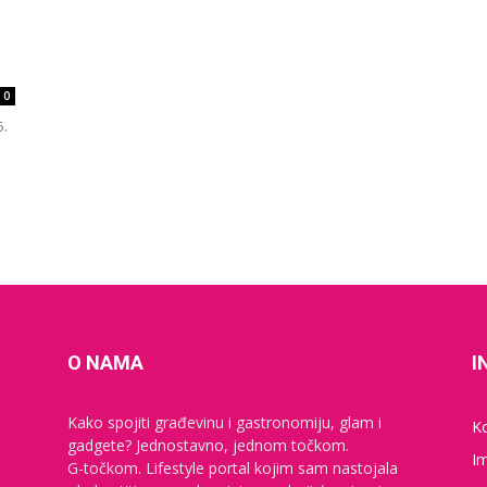
0
5.
O NAMA
I
Kako spojiti građevinu i gastronomiju, glam i
K
gadgete? Jednostavno, jednom točkom.
I
G-točkom. Lifestyle portal kojim sam nastojala