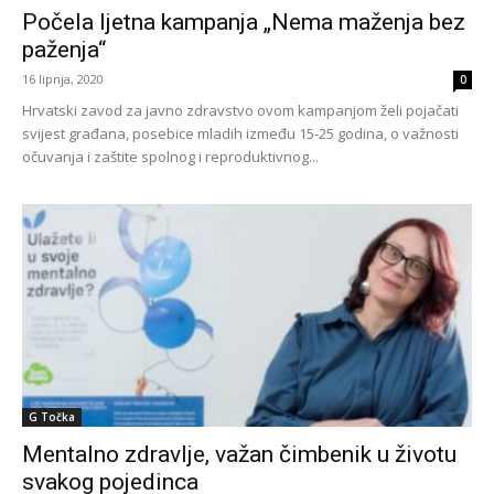
Počela ljetna kampanja „Nema maženja bez
paženja“
16 lipnja, 2020
0
Hrvatski zavod za javno zdravstvo ovom kampanjom želi pojačati
svijest građana, posebice mladih između 15-25 godina, o važnosti
očuvanja i zaštite spolnog i reproduktivnog...
G Točka
Mentalno zdravlje, važan čimbenik u životu
svakog pojedinca