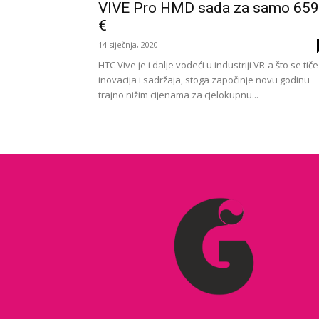
VIVE Pro HMD sada za samo 659
€
14 siječnja, 2020
HTC Vive je i dalje vodeći u industriji VR-a što se tiče
inovacija i sadržaja, stoga započinje novu godinu
trajno nižim cijenama za cjelokupnu...