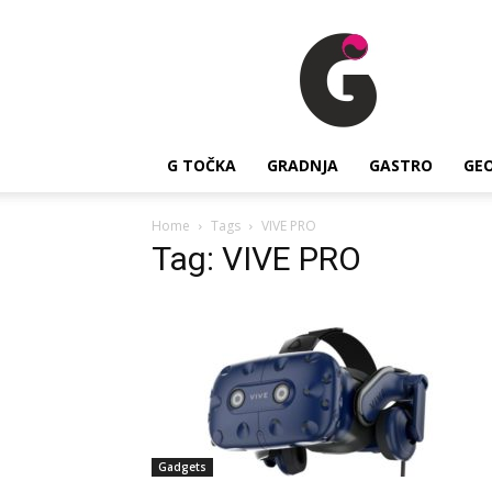
G
Točka
G TOČKA
GRADNJA
GASTRO
GE
Home
Tags
VIVE PRO
Tag: VIVE PRO
Gadgets