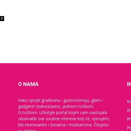
0
O NAMA
I
Kako spojiti građevinu i gastronomiju, glam i
K
gadgete? Jednostavno, jednom točkom.
I
G-točkom. Lifestyle portal kojim sam nastojala
obuhvatiti sve osobne interese koji će, vjerujem,
Pr
biti interesantni i ženama i muškarcima. Čitajmo
Po
se dobro!