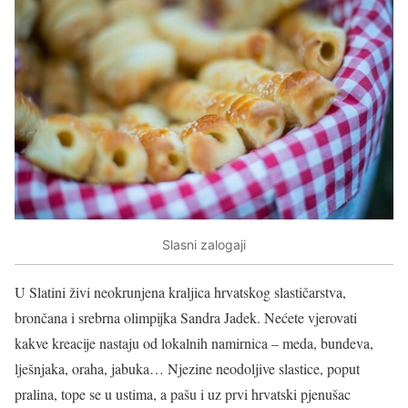
Slasni zalogaji
U Slatini živi neokrunjena kraljica hrvatskog slastičarstva,
brončana i srebrna olimpijka Sandra Jadek. Nećete vjerovati
kakve kreacije nastaju od lokalnih namirnica – meda, bundeva,
lješnjaka, oraha, jabuka… Njezine neodoljive slastice, poput
pralina, tope se u ustima, a pašu i uz prvi hrvatski pjenušac