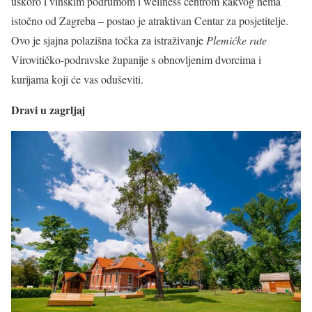
uskoro i vinskim podrumom i wellness centrom kakvog nema
istočno od Zagreba – postao je atraktivan Centar za posjetitelje.
Ovo je sjajna polazišna točka za istraživanje
Plemićke rute
Virovitičko-podravske županije s obnovljenim dvorcima i
kurijama koji će vas oduševiti.
Dravi u zagrljaj