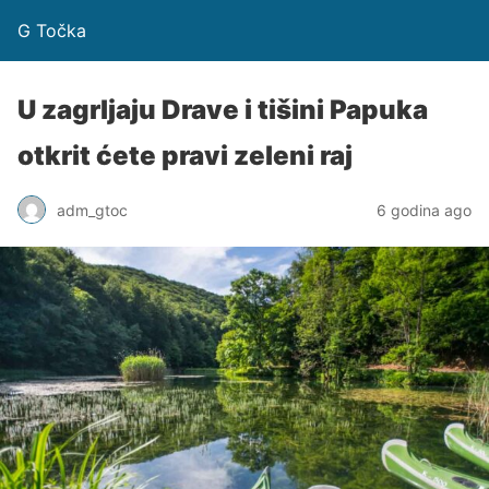
G Točka
U zagrljaju Drave i tišini Papuka
otkrit ćete pravi zeleni raj
adm_gtoc
6 godina ago