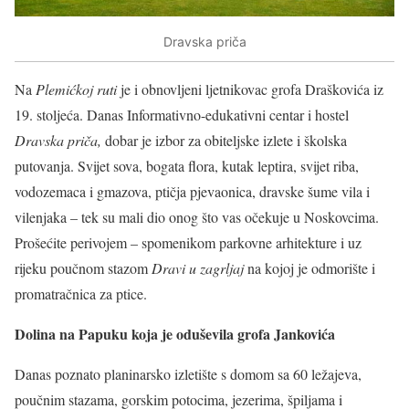
Dravska priča
Na
Plemićkoj ruti
je i obnovljeni ljetnikovac grofa Draškovića iz
19. stoljeća. Danas Informativno-edukativni centar i hostel
Dravska priča,
dobar je izbor za obiteljske izlete i školska
putovanja. Svijet sova, bogata flora, kutak leptira, svijet riba,
vodozemaca i gmazova, ptičja pjevaonica, dravske šume vila i
vilenjaka – tek su mali dio onog što vas očekuje u Noskovcima.
Prošećite perivojem – spomenikom parkovne arhitekture i uz
rijeku poučnom stazom
Dravi u zagrljaj
na kojoj je odmorište i
promatračnica za ptice.
Dolina na Papuku koja je oduševila grofa Jankovića
Danas poznato planinarsko izletište s domom sa 60 ležajeva,
poučnim stazama, gorskim potocima, jezerima, špiljama i