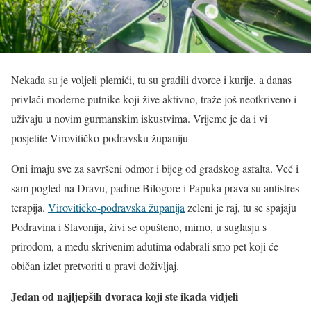
Nekada su je voljeli plemići, tu su gradili dvorce i kurije, a danas
privlači moderne putnike koji žive aktivno, traže još neotkriveno i
uživaju u novim gurmanskim iskustvima. Vrijeme je da i vi
posjetite Virovitičko-podravsku županiju
Oni imaju sve za savršeni odmor i bijeg od gradskog asfalta. Već i
sam pogled na Dravu, padine Bilogore i Papuka prava su antistres
terapija.
Virovitičko-podravska županija
zeleni je raj, tu se spajaju
Podravina i Slavonija, živi se opušteno, mirno, u suglasju s
prirodom, a među skrivenim adutima odabrali smo pet koji će
običan izlet pretvoriti u pravi doživljaj.
Jedan od najljepših dvoraca koji ste ikada vidjeli