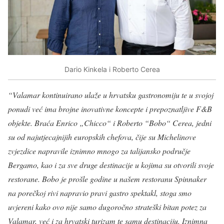
Dario Kinkela i Roberto Cerea
“Valamar kontinuirano ulaže u hrvatsku gastronomiju te u svojoj
ponudi već ima brojne inovativne koncepte i prepoznatljive F&B
objekte. Braća Enrico „Chicco“ i Roberto “Bobo“ Cerea, jedni
su od najutjecajnijih europskih chefova, čije su Michelinove
zvjezdice napravile iznimno mnogo za talijansko područje
Bergamo, kao i za sve druge destinacije u kojima su otvorili svoje
restorane. Bobo je prošle godine u našem restoranu Spinnaker
na porečkoj rivi napravio pravi gastro spektakl, stoga smo
uvjereni kako ovo nije samo dugoročno strateški bitan potez za
Valamar, već i za hrvatski turizam te samu destinaciju. Iznimna