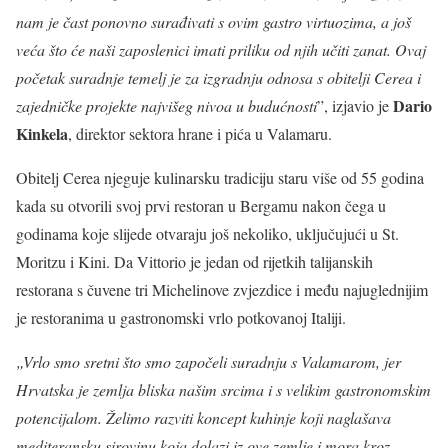
nam je čast ponovno surađivati s ovim gastro virtuozima, a još
veća što će naši zaposlenici imati priliku od njih učiti zanat. Ovaj
početak suradnje temelj je za izgradnju odnosa s obitelji Cerea i
Dario
zajedničke projekte najvišeg nivoa u budućnosti
”, izjavio je
Kinkela
, direktor sektora hrane i pića u Valamaru.
Obitelj Cerea njeguje kulinarsku tradiciju staru više od 55 godina
kada su otvorili svoj prvi restoran u Bergamu nakon čega u
godinama koje slijede otvaraju još nekoliko, uključujući u St.
Moritzu i Kini. Da Vittorio je jedan od rijetkih talijanskih
restorana s čuvene tri Michelinove zvjezdice i među najuglednijim
je restoranima u gastronomski vrlo potkovanoj Italiji.
„Vrlo smo sretni što smo započeli suradnju s Valamarom, jer
Hrvatska je zemlja bliska našim srcima i s velikim gastronomskim
potencijalom. Želimo razviti koncept kuhinje koji naglašava
mediteransku sirovinu koja dolazi iz ove zemlje i mora kroz