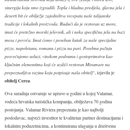
sinergiju koju smo izgradili. Topla i hladna predjela, glavna jela i
deserti bit će obilježje zajedništva recepata naše talijanske
tradicije i lokalnih proizvoda.
Budući da je restoran uz more,
imat će pretežno morski jelovnik, ali i neka specifična jela na bazi
mesa i povrća. Imat ćemo i poseban kutak za naše specijalne
pizze, napoletanu, romanu i pizzu na pari.
Posebnu pažnju
posvećujemo usluzi, vinskom podrumu i gostoprimstvu kao
ključnim elementima koji će uzdići restoran Miramare na
prepoznatljivu razinu koju potpisuje naša obitelj
“, izjavila je
obitelj Cerea
.
Ova suradnja ostvaruje se upravo u godini u kojoj Valamar,
vodeća hrvatska turistička kompanija, obilježava 70 godina
postojanja. Valamar Riviera prepoznata je kao najbolji
poslodavac, najveći investitor te kvalitetan partner destinacijama i
lokalnim poduzetnicima, a kontinuirana ulaganja u društvenu