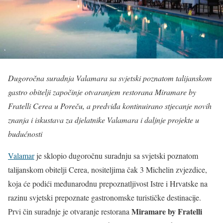
Dugoročna suradnja Valamara sa svjetski poznatom talijanskom
gastro obitelji započinje otvaranjem restorana Miramare by
Fratelli Cerea u Poreču, a predviđa kontinuirano stjecanje novih
znanja i iskustava za djelatnike Valamara i daljnje projekte u
budućnosti
Valamar
je sklopio dugoročnu suradnju sa svjetski poznatom
talijanskom obitelji Cerea, nositeljima čak 3 Michelin zvjezdice,
koja će podići međunarodnu prepoznatljivost Istre i Hrvatske na
razinu svjetski prepoznate gastronomske turističke destinacije.
Miramare by Fratelli
Prvi čin suradnje je otvaranje restorana