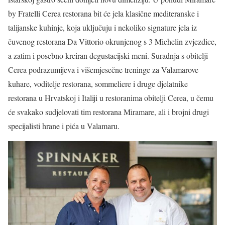
by Fratelli Cerea restorana bit će jela klasične mediteranske i
talijanske kuhinje, koja uključuju i nekoliko signature jela iz
čuvenog restorana Da Vittorio okrunjenog s 3 Michelin zvjezdice,
a zatim i posebno kreiran degustacijski meni. Suradnja s obitelji
Cerea podrazumijeva i višemjesečne treninge za Valamarove
kuhare, voditelje restorana, sommeliere i druge djelatnike
restorana u Hrvatskoj i Italiji u restoranima obitelji Cerea, u čemu
će svakako sudjelovati tim restorana Miramare, ali i brojni drugi
specijalisti hrane i pića u Valamaru.