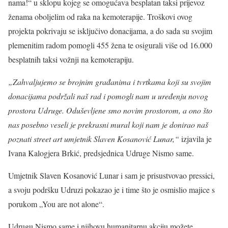
nama!“ u sklopu kojeg se omogućava besplatan taksi prijevoz
ženama oboljelim od raka na kemoterapije. Troškovi ovog
projekta pokrivaju se isključivo donacijama, a do sada su svojim
plemenitim radom pomogli 455 žena te osigurali više od 16.000
besplatnih taksi vožnji na kemoterapiju.
„Zahvaljujemo se brojnim građanima i tvrtkama koji su svojim
donacijama podržali naš rad i pomogli nam u uređenju novog
prostora Udruge. Oduševljene smo novim prostorom, a ono što
nas posebno veseli je prekrasni mural koji nam je donirao naš
poznati street art umjetnik Slaven Kosanović Lunar,“
izjavila je
Ivana Kalogjera Brkić, predsjednica Udruge Nismo same.
Umjetnik Slaven Kosanović Lunar i sam je prisustvovao pressici,
a svoju podršku Udruzi pokazao je i time što je osmislio majice s
porukom „You are not alone“.
Udrugu Nismo same i njihovu humanitarnu akciju možete