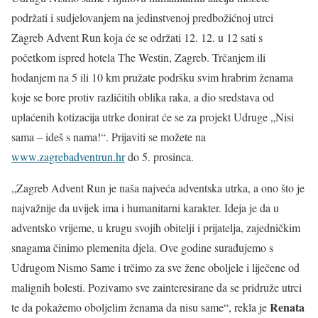
podržati i sudjelovanjem na jedinstvenoj predbožićnoj utrci
Zagreb Advent Run koja će se održati 12. 12. u 12 sati s
početkom ispred hotela The Westin, Zagreb. Trčanjem ili
hodanjem na 5 ili 10 km pružate podršku svim hrabrim ženama
koje se bore protiv različitih oblika raka, a dio sredstava od
uplaćenih kotizacija utrke donirat će se za projekt Udruge „Nisi
sama – ideš s nama!“. Prijaviti se možete na
www.zagrebadventrun.hr
do 5. prosinca.
„Zagreb Advent Run je naša najveća adventska utrka, a ono što je
najvažnije da uvijek ima i humanitarni karakter. Ideja je da u
adventsko vrijeme, u krugu svojih obitelji i prijatelja, zajedničkim
snagama činimo plemenita djela. Ove godine surađujemo s
Udrugom Nismo Same i trčimo za sve žene oboljele i liječene od
malignih bolesti. Pozivamo sve zainteresirane da se pridruže utrci
Renata
te da pokažemo oboljelim ženama da nisu same“, rekla je