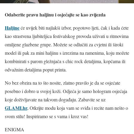
Odaberite pravu haljinu i osjećajte se kao zvijezda
Haljine
će uvijek biti najlakši izbor, pogotovo ljeti, čak i kada ćete
kao strastvena ljubiteljica festivalskog provoda uživati u ritmovima
omiljene glazbene grupe. Možete se odlučiti za cvjetni ili široki
model ili pak za mini haljinu s izrezima na ramenima, koju možete
kombinirati s parom gležnjača s chic rock detaljima, kopčama ili
odvažnim detaljima poput printa.
No bez obzira na to što nosite, zlatno pravilo je da se osjećate
posebno i dobro u svojoj koži. Odjeća je samo hologram osjećaja
koje doživljavate na takvom događaju. Zabavite se uz
GLAMI.hr
.
Otkrijte modu koja vam se sviđa i recite nam nešto o
svom stilu! Inspiriramo se s vama i kroz vas!
ENIGMA