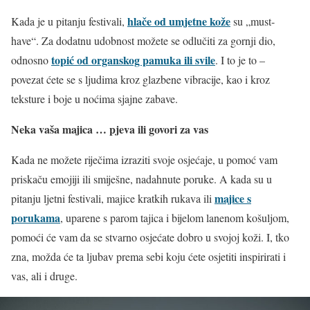
hlače od umjetne kože
Kada je u pitanju festivali,
su „must-
have“. Za dodatnu udobnost možete se odlučiti za gornji dio,
topić od organskog pamuka ili svile
odnosno
. I to je to –
povezat ćete se s ljudima kroz glazbene vibracije, kao i kroz
teksture i boje u noćima sjajne zabave.
Neka vaša majica … pjeva ili govori za vas
Kada ne možete riječima izraziti svoje osjećaje, u pomoć vam
priskaču emojiji ili smiješne, nadahnute poruke. A kada su u
majice s
pitanju ljetni festivali, majice kratkih rukava ili
porukama
, uparene s parom tajica i bijelom lanenom košuljom,
pomoći će vam da se stvarno osjećate dobro u svojoj koži. I, tko
zna, možda će ta ljubav prema sebi koju ćete osjetiti inspirirati i
vas, ali i druge.