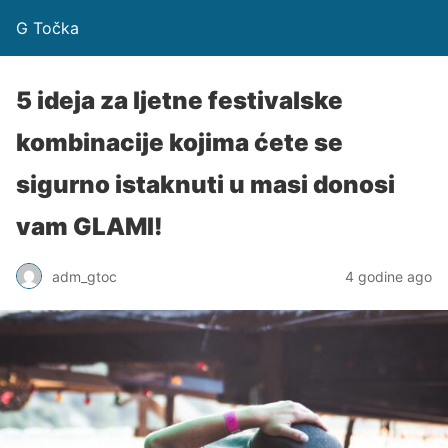
G Točka
5 ideja za ljetne festivalske
kombinacije kojima ćete se
sigurno istaknuti u masi donosi
vam GLAMI!
adm_gtoc
4 godine ago