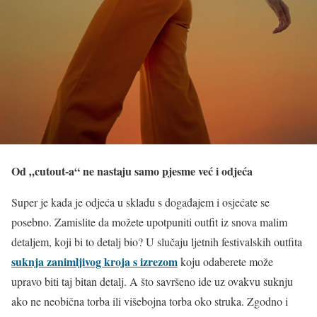
Od „cutout-a“ ne nastaju samo pjesme već i odjeća
Super je kada je odjeća u skladu s događajem i osjećate se
posebno. Zamislite da možete upotpuniti outfit iz snova malim
detaljem, koji bi to detalj bio? U slučaju ljetnih festivalskih outfita
suknja zanimljivog kroja s izrezom
koju odaberete može
upravo biti taj bitan detalj. A što savršeno ide uz ovakvu suknju
ako ne neobična torba ili višebojna torba oko struka. Zgodno i