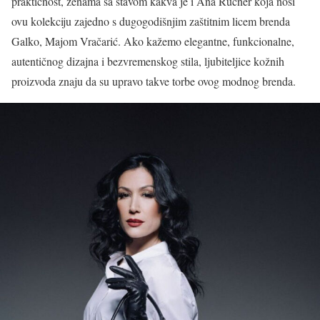
praktičnost, ženama sa stavom kakva je i Ana Rucner koja nosi
ovu kolekciju zajedno s dugogodišnjim zaštitnim licem brenda
Galko, Majom Vračarić. Ako kažemo elegantne, funkcionalne,
autentičnog dizajna i bezvremenskog stila, ljubiteljice kožnih
proizvoda znaju da su upravo takve torbe ovog modnog brenda.