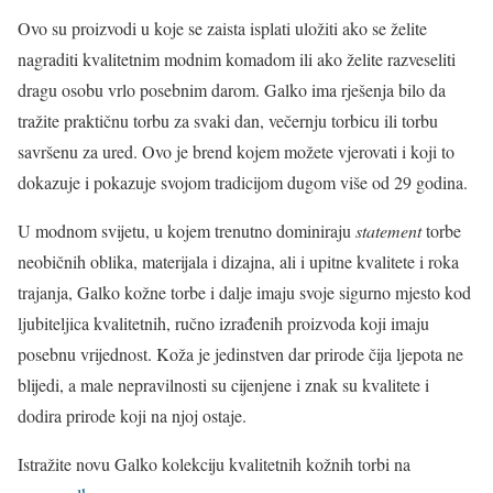
Ovo su proizvodi u koje se zaista isplati uložiti ako se želite
nagraditi kvalitetnim modnim komadom ili ako želite razveseliti
dragu osobu vrlo posebnim darom. Galko ima rješenja bilo da
tražite praktičnu torbu za svaki dan, večernju torbicu ili torbu
savršenu za ured. Ovo je brend kojem možete vjerovati i koji to
dokazuje i pokazuje svojom tradicijom dugom više od 29 godina.
U modnom svijetu, u kojem trenutno dominiraju
statement
torbe
neobičnih oblika, materijala i dizajna, ali i upitne kvalitete i roka
trajanja, Galko kožne torbe i dalje imaju svoje sigurno mjesto kod
ljubiteljica kvalitetnih, ručno izrađenih proizvoda koji imaju
posebnu vrijednost. Koža je jedinstven dar prirode čija ljepota ne
blijedi, a male nepravilnosti su cijenjene i znak su kvalitete i
dodira prirode koji na njoj ostaje.
Istražite novu Galko kolekciju kvalitetnih kožnih torbi na