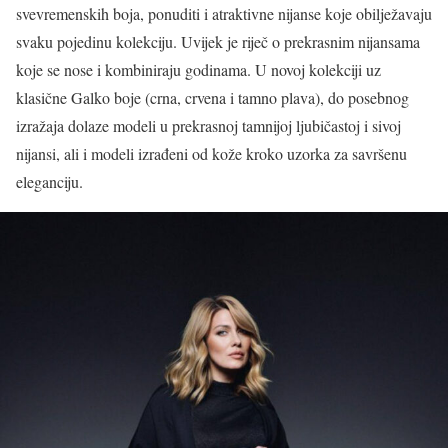
svevremenskih boja, ponuditi i atraktivne nijanse koje obilježavaju
svaku pojedinu kolekciju. Uvijek je riječ o prekrasnim nijansama
koje se nose i kombiniraju godinama. U novoj kolekciji uz
klasične Galko boje (crna, crvena i tamno plava), do posebnog
izražaja dolaze modeli u prekrasnoj tamnijoj ljubičastoj i sivoj
nijansi, ali i modeli izrađeni od kože kroko uzorka za savršenu
eleganciju.