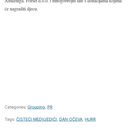
Amazinga, Forset d.o.o. i mnogobrojni tate s donacijama kojima
će nagraditi djecu.
Categories:
Grouping
,
PR
Tags:
ČISTEĆI MEDVJEDIĆI
,
DAN OČEVA
,
HURR