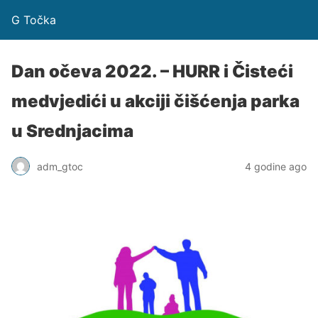
G Točka
Dan očeva 2022. – HURR i Čisteći
medvjedići u akciji čišćenja parka
u Srednjacima
adm_gtoc
4 godine ago