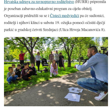
Hrvatska udruga za ravnopravno roditeljstvo
(HURR) pripremila
je poseban zabavno-edukativni program za cijelu obitelj.
Organizaciji pridružili su se i
Čisteći medvjedići
pa će sudionici,
roditelji i njihovi klinci u subotu 19. ožujka pomoći očistiti dječji
parkić u gradskoj četvrti Srednjaci (Ulica Hrvoja Macanovića 8).