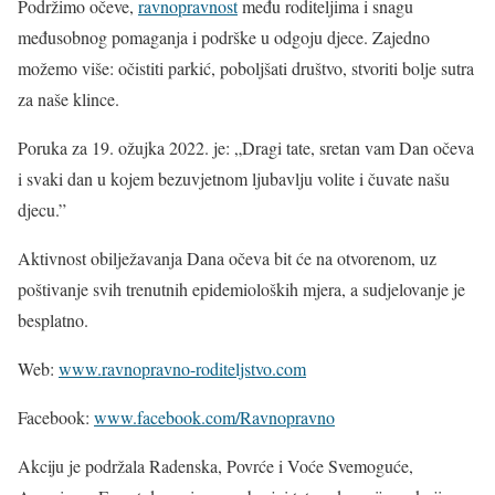
Podržimo očeve,
ravnopravnost
među roditeljima i snagu
međusobnog pomaganja i podrške u odgoju djece. Zajedno
možemo više: očistiti parkić, poboljšati društvo, stvoriti bolje sutra
za naše klince.
Poruka za 19. ožujka 2022. je: „Dragi tate, sretan vam Dan očeva
i svaki dan u kojem bezuvjetnom ljubavlju volite i čuvate našu
djecu.”
Aktivnost obilježavanja Dana očeva bit će na otvorenom, uz
poštivanje svih trenutnih epidemioloških mjera, a sudjelovanje je
besplatno.
Web:
www.ravnopravno-roditeljstvo.com
Facebook:
www.facebook.com/Ravnopravno
Akciju je podržala Radenska, Povrće i Voće Svemoguće,