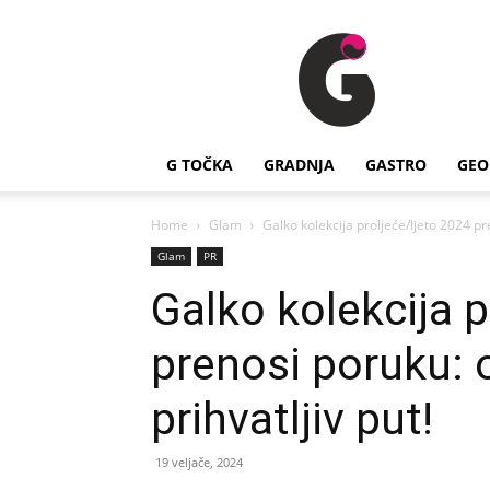
G
Točka
G TOČKA
GRADNJA
GASTRO
GEO
Home
Glam
Galko kolekcija proljeće/ljeto 2024 pre
Glam
PR
Galko kolekcija p
prenosi poruku: o
prihvatljiv put!
19 veljače, 2024