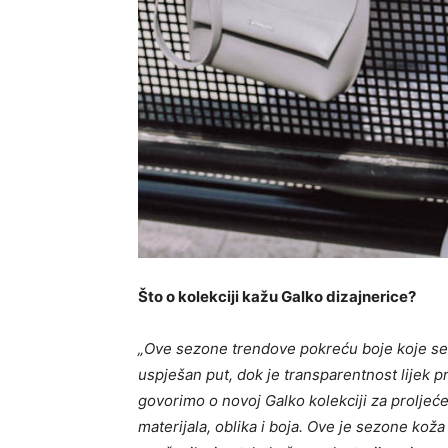
Što o kolekciji kažu Galko dizajnerice?
„Ove sezone trendove pokreću boje koje se tem
uspješan put, dok je transparentnost lijek p
govorimo o novoj Galko kolekciji za proljeće
materijala, oblika i boj
a. Ove je sezone k
oža 