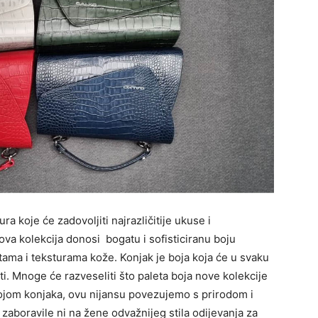
a koje će zadovoljiti najrazličitije ukuse i
nova kolekcija donosi bogatu i sofisticiranu boju
rstama i teksturama kože. Konjak je boja koja će u svaku
ti. Mnoge će razveseliti što paleta boja nove kolekcije
bojom konjaka, ovu nijansu povezujemo s prirodom i
zaboravile ni na žene odvažnijeg stila odijevanja za