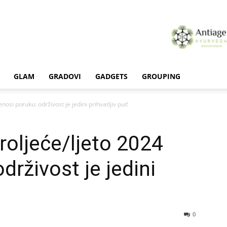
GLAM
GRADOVI
GADGETS
GROUPING
nosi poruku: održivost je jedini prihvatljiv put!
roljeće/ljeto 2024
drživost je jedini
0