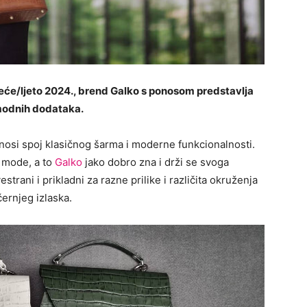
eće/ljeto 2024., brend Galko s ponosom predstavlja
 modnih dodataka.
nosi spoj klasičnog šarma i moderne funkcionalnosti.
z mode, a to
Galko
jako dobro zna i drži se svoga
estrani i prikladni za razne prilike i različita okruženja
ernjeg izlaska.