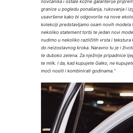
novčanika i ostale kožne galanterije pripre
granice u pogledu ponašanja, rukovanja i izg
usavršene kako bi odgovorile na nove ekol
kolekciji predstavljamo osam novih modela to
nekoliko statement torbi te jedan novi mode
nudimo u nekoliko različitih vrsta i tekstura
do neizostavnog kroka. Naravno tu je i život
te duboko zelena. Za nježnije pripadnice lje
te milk. I da, kad kupujete Galko, ne kupuj
moći nositi i kombinirati godinama.“