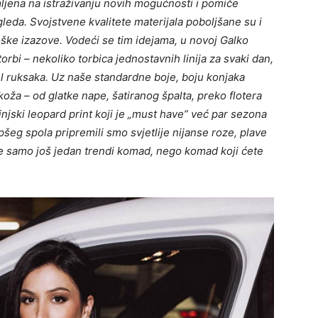
mljena na istraživanju novih mogućnosti i pomiče
leda. Svojstvene kvalitete materijala poboljšane su i
oške izazove.
Vodeći se tim idejama, u
novoj Galko
rbi – nekoliko torbica jednostavnih linija za svaki dan,
l ruksaka. Uz naše standardne boje, boju konjaka
 koža – od glatke nape, šatiranog špalta, preko flotera
injski leopard print koji je „must have” već par sezona
pšeg spola pripremili smo svjetlije nijanse roze, plave
ete samo još jedan trendi komad, nego komad koji ćete