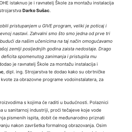
E istaknuo je i ravnatelj Škole za montažu instalacija
 strojarstva
Darko Sušac
.
ili pristupanjem u GIVE program, veliki je poticaj i
vnoj nastavi. Zahvalni smo što smo jedna od prve tri
 budući da našim učenicima na taj način omogućavamo
 našoj zemlji posljednjih godina zaista nedostaje. Drago
 deficita spomenutog zanimanja i pristupila mu
 dodao je ravnatelj Škole za montažu instalacija i
ac
, dipl. ing. Strojarstva te dodao kako su obrtničke
e kvote za obrazovne programe vodoinstalatera, za
roizvodima s kojima će raditi u budućnosti. Polaznici
 u sanitarnoj industriji, proći tečajeve koje vode
nja pismenih ispita, dobit će međunarodno priznati
ljavanju nakon završetka formalnog obrazovanja. Osim