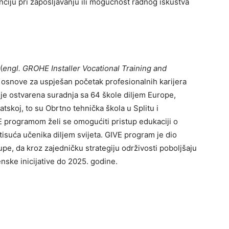
ciju pri zapošljavanju ili mogućnost radnog iskustva
(
engl. GROHE Installer Vocational Training and
 osnove za uspješan početak profesionalnih karijera
je ostvarena suradnja sa 64 škole diljem Europe,
atskoj, to su Obrtno tehnička škola u Splitu i
E programom želi se omogućiti pristup edukaciji o
isuća učenika diljem svijeta. GIVE program je dio
upe, da kroz zajedničku strategiju održivosti poboljšaju
jenske inicijative do 2025. godine.