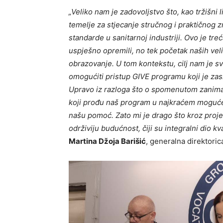
„Veliko nam je zadovoljstvo što, kao tržišni 
temelje za stjecanje stručnog i praktičnog z
standarde u sanitarnoj industriji. Ovo je tr
uspješno opremili, no tek početak naših veli
obrazovanje. U tom kontekstu, cilj nam je 
omogućiti pristup GIVE programu koji je zas
Upravo iz razloga što o spomenutom zanima
koji prođu naš program u najkraćem moguće
našu pomoć. Zato mi je drago što kroz proje
održiviju budućnost, čiji su integralni dio kv
Martina Džoja Barišić
, generalna direktori