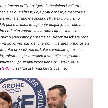
lider, imamo priliku osigurati učenicima kvalitetne
nanja za budućnost, koje prati današnje trendove i
eća srednja strukovna škola u Hrvatskoj koju smo
kih planova kada je u pitanju ulaganje u strukovno
svim budućim vodoinstalaterima diljem Hrvatske
igurno adekvatna priprema za izlazak na tržište rada.
nju govorimo kao deficitarnom, vjerujem kako će svi
m roku pronaći posao, kako samostalno, tako i uz
kt, zajedno s partnerskim institucijama, gradimo
alificirani i pouzdani profesionalci“
, istaknula je
ca
GROHE
za tržišta Hrvatske i Slovenije.