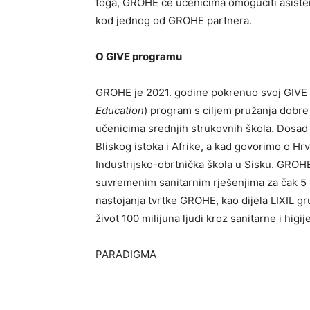
toga, GROHE će učenicima omogućiti asisten
kod jednog od GROHE partnera.
O GIVE programu
GROHE je 2021. godine pokrenuo svoj GIVE 
Education
) program s ciljem pružanja dobre
učenicima srednjih strukovnih škola. Dosad 
Bliskog istoka i Afrike, a kad govorimo o Hrv
Industrijsko-obrtnička škola u Sisku. GROH
suvremenim sanitarnim rješenjima za čak 5 t
nastojanja tvrtke GROHE, kao dijela LIXIL gr
život 100 milijuna ljudi kroz sanitarne i higi
PARADIGMA