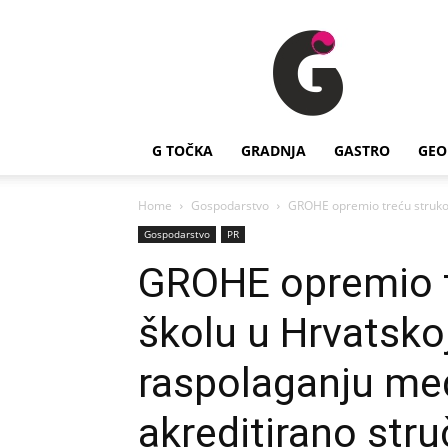
G
Točka
G TOČKA
GRADNJA
GASTRO
GEO
Home
Gospodarstvo
GROHE opremio treću strukov
Gospodarstvo
PR
GROHE opremio t
školu u Hrvatsko
raspolaganju m
akreditirano str