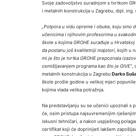
Svoje zadovoljstvo suradnjom s tvrtkom GROH
i metalnih konstrukcija u Zagrebu, dipl. ing.
„Potpora u vidu opreme i obuke, koju smo dob
učenicima i njihovim profesorima u svakodne
škole s kojima GROHE surađuje u Hrvatskoj
da postanu još kvalitetniji majstori, kojih u
mi je što je tvrtka GROHE prepoznala izazov
osmišljavanjem programa kao što je GIVE“
,
metalnih konstrukcija u Zagrebu
Darko Suš
škole prošle godine u velikoj mjeri popunil
kojima vlada velika potražnja.
Na predstavljanju su se učenici upoznali s p
će, osim pristupa najsuvremenijim rješenjima
iskusni tehničari, a nakon uspješnog polaga
certifikat koji će doprinijeti lakšem zapoš