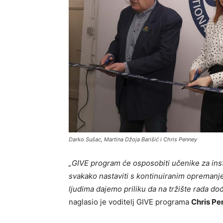
Darko Sušac, Martina Džoja Barišić i Chris Penney
„GIVE program će osposobiti učenike za inst
svakako nastaviti s kontinuiranim opremanj
ljudima dajemo priliku da na tržište rada d
naglasio je voditelj GIVE programa
Chris Pe