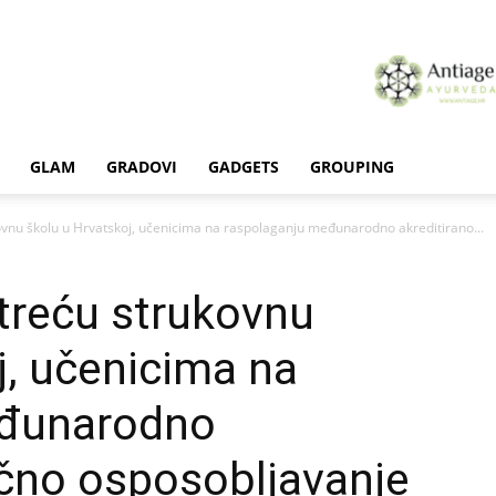
GLAM
GRADOVI
GADGETS
GROUPING
nu školu u Hrvatskoj, učenicima na raspolaganju međunarodno akreditirano...
reću strukovnu
j, učenicima na
eđunarodno
učno osposobljavanje