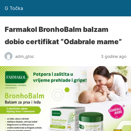
G Točka
Farmakol BronhoBalm balzam
dobio certifikat “Odabrale mame”
adm_gtoc
3 godine ago