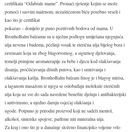
certifikata “Odabrale mame”. Pronaći rješenje kojim se može
pomoći i sasvim malenom, nezaštićenom biću posebno veseli i
kao što je certifikat
pokazao – donijelo je puno pozitivnih bodova od mama. U
BronhoBalm balzamu su u nježnu podlogu umiješana njegujuća
ulja nevena i badema, pčelinji vosak te eterična ulja bijelog bora i
ravensare koja su zbog blagotvornog, a sigurnog djelovanja,
temelji primjene aromaterapije za bebe i djecu kod olakšavanja
disanja, pročišćavanja dišnih putova, kao i smirivanja i
olakšavanja kašlja. BronhoBalm balzam finog je i blagog mirisa,
a laganom masažom iz njega se oslobađaju molekule eteričnih
ulja koja uz sve do sada navedene benefite djeluju i antibakterijski
i antivirusno, a ujedno daruju osjećaj olakšanja i
ugode. Potpuno je prirodni proizvod koji ne sadrži mentol,
alkohol, sintetske spojeve, parfeme niti mineralna ulja.
Za kraj i ono što je u današnje složeno financijsko vrijeme vrlo