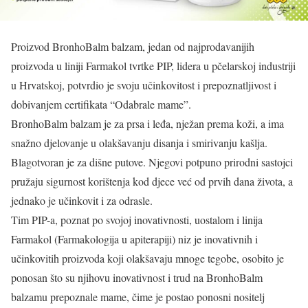
Proizvod BronhoBalm balzam, jedan od najprodavanijih
proizvoda u liniji Farmakol tvrtke PIP, lidera u pčelarskoj industriji
u Hrvatskoj, potvrdio je svoju učinkovitost i prepoznatljivost i
dobivanjem certifikata “Odabrale mame”.
BronhoBalm balzam je za prsa i leđa, nježan prema koži, a ima
snažno djelovanje u olakšavanju disanja i smirivanju kašlja.
Blagotvoran je za dišne putove. Njegovi potpuno prirodni sastojci
pružaju sigurnost korištenja kod djece već od prvih dana života, a
jednako je učinkovit i za odrasle.
Tim PIP-a, poznat po svojoj inovativnosti, uostalom i linija
Farmakol (Farmakologija u apiterapiji) niz je inovativnih i
učinkovitih proizvoda koji olakšavaju mnoge tegobe, osobito je
ponosan što su njihovu inovativnost i trud na BronhoBalm
balzamu prepoznale mame, čime je postao ponosni nositelj