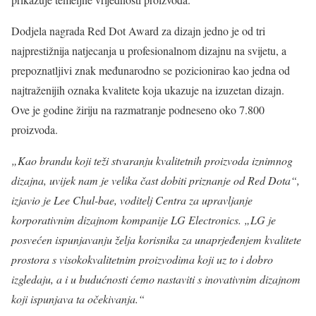
Dodjela nagrada Red Dot Award za dizajn jedno je od tri
najprestižnija natjecanja u profesionalnom dizajnu na svijetu, a
prepoznatljivi znak međunarodno se pozicionirao kao jedna od
najtraženijih oznaka kvalitete koja ukazuje na izuzetan dizajn.
Ove je godine žiriju na razmatranje podneseno oko 7.800
proizvoda.
„Kao brandu koji teži stvaranju kvalitetnih proizvoda iznimnog
dizajna, uvijek nam je velika čast dobiti priznanje od Red Dota“,
izjavio je Lee Chul-bae, voditelj Centra za upravljanje
korporativnim dizajnom kompanije LG Electronics. „LG je
posvećen ispunjavanju želja korisnika za unaprjeđenjem kvalitete
prostora s visokokvalitetnim proizvodima koji uz to i dobro
izgledaju, a i u budućnosti ćemo nastaviti s inovativnim dizajnom
koji ispunjava ta očekivanja.“