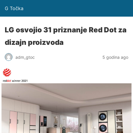
G Točka
LG osvojio 31 priznanje Red Dot za
dizajn proizvoda
adm_gtoc
5 godina ago