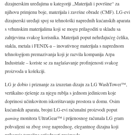
dizajnerskim uređajima u kategoriji „Materijali i površine“ za
njihovu primjenu boje, materijala i završne obrade (CMF). LG-evi
dizajnerski uređaji spoj su tehnološki naprednih kućanskih aparata
s vrhunskim materijalima koji se mogu prilagoditi u skladu sa
zahtjevima svakog korisnika. Materijali poput nehrđajućeg čelika,
stakla, metala i FENIX-a – inovativnog materijala s naprednom
tehnologijom premazivanja koji je razvila kompanija Arpa
Industriale – koriste se za naglašavanje profinjenosti svakog
proizvoda u kolekciji.
LG je dobio i priznanje za izuzetan dizajn za LG WashTower™,
vertikalno rješenje za njegu rublja s jednom jedinicom koje
doprinosi učinkovitom iskorištavanju prostora u domu. Osim
kućanskih aparata, brojni LG-evi računalni proizvodi poput
gaming
monitora UltraGear™ i prijenosnog računala LG gram
pohvaljeni su zbog svog naprednog, elegantnog dizajna koji
prikazuje temeljne vrijednosti proizvoda.