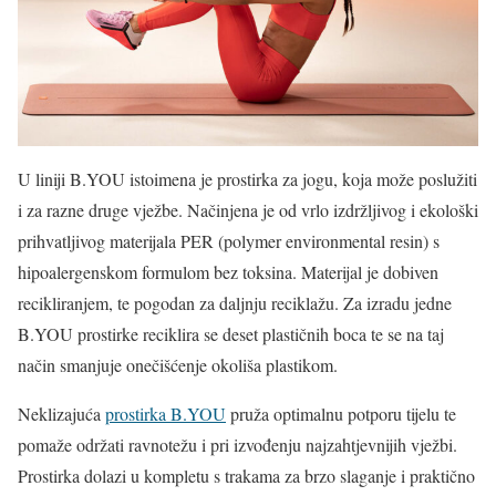
U liniji B.YOU istoimena je prostirka za jogu, koja može poslužiti
i za razne druge vježbe. Načinjena je od vrlo izdržljivog i ekološki
prihvatljivog materijala PER (polymer environmental resin) s
hipoalergenskom formulom bez toksina. Materijal je dobiven
recikliranjem, te pogodan za daljnju reciklažu. Za izradu jedne
B.YOU prostirke reciklira se deset plastičnih boca te se na taj
način smanjuje onečišćenje okoliša plastikom.
Neklizajuća
prostirka B.YOU
pruža optimalnu potporu tijelu te
pomaže održati ravnotežu i pri izvođenju najzahtjevnijih vježbi.
Prostirka dolazi u kompletu s trakama za brzo slaganje i praktično