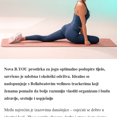
Nova B.YOU prostirka za jogu optimalno podupire tijelo,
savršeno je udobna i ekološki održiva. Idealno se
nadopunjuje s Bellabeatovim wellness trackerima koji
ženama pomažu da bolje razumiju vlastiti organizam i budu
zdravije, sretnije i uspješnije
Među najvećim je izazovima današnjice – osjećati se dobro u
vlastitoj koži. Zbog gomile obaveza, žurbe i stresa često nismo