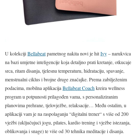
U kolekciji
Bellabeat
pametnog nakita novi je hit
Ivy
– narukvica
na bazi umjetne inteligencije koja detaljno prati kretanje, otkucaje
srca, ritam disanja, tjelesnu temperaturu, hidrataciju, spavanje,
menstrualni ciklus i brojne druge značajke. Prema zabilježenim
podacima, mobilna aplikacija
Bellabeat Coach
kreira wellness
program u potpunosti prilagođen vama, s personaliziranim
planovima prehrane, tjelovježbe, relaksacije… Među ostalim, u
aplikaciji vam je na raspolaganju “digitalni trener“ s više od 200
vježbi (uključujući jogu, pilates, kardio trening i vježbe istezanja,
oblikovanja i snage) te više od 30 tehnika meditacije i disanja.