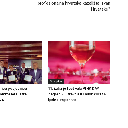
profesionalna hrvatska kazališta izvan
Hrvatske?
Grouping
rica pobjednica
11. izdanje festivala PINK DAY
ommeliera Istre i
Zagreb 20. travnja u Laubi: kući za
24
ljude i umjetnost!