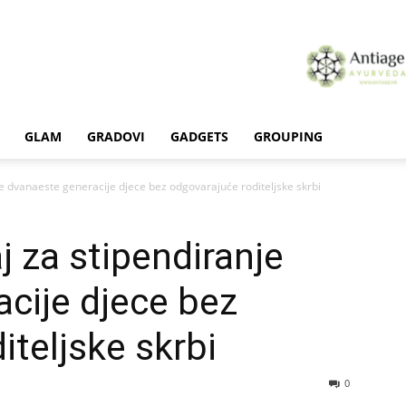
GLAM
GRADOVI
GADGETS
GROUPING
je dvanaeste generacije djece bez odgovarajuće roditeljske skrbi
j za stipendiranje
cije djece bez
iteljske skrbi
0