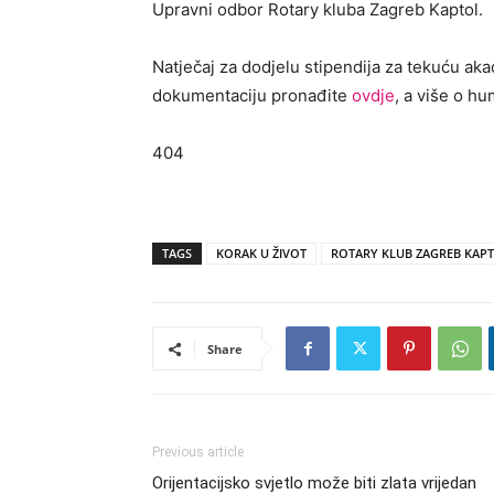
Upravni odbor Rotary kluba Zagreb Kaptol.
Natječaj za dodjelu stipendija za tekuću ak
dokumentaciju pronađite
ovdje
, a više o hu
404
TAGS
KORAK U ŽIVOT
ROTARY KLUB ZAGREB KAP
Share
Previous article
Orijentacijsko svjetlo može biti zlata vrijedan