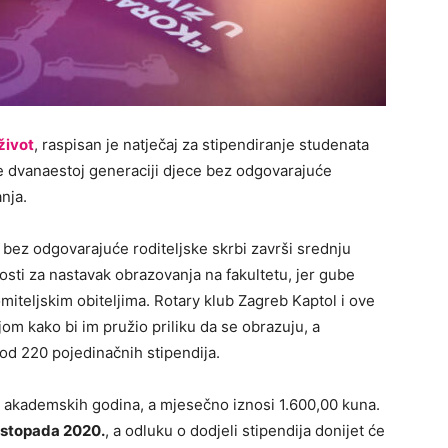
život
, raspisan je natječaj za stipendiranje studenata
 dvanaestoj generaciji djece bez odgovarajuće
nja.
bez odgovarajuće roditeljske skrbi završi srednju
osti za nastavak obrazovanja na fakultetu, jer gube
iteljskim obiteljima. Rotary klub Zagreb Kaptol i ove
m kako bi im pružio priliku da se obrazuju, a
 od 220 pojedinačnih stipendija.
t akademskih godina, a mjesečno iznosi 1.600,00 kuna.
listopada 2020.
, a odluku o dodjeli stipendija donijet će