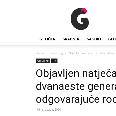
G
Točka
G TOČKA
GRADNJA
GASTRO
GEO
Home
Grouping
Objavljen natječaj za stipendiran
Grouping
PR
Objavljen natječa
dvanaeste genera
odgovarajuće rod
13 listopada, 2020