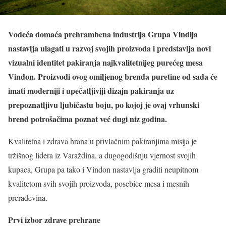
Vodeća domaća prehrambena industrija Grupa Vindija
nastavlja ulagati u razvoj svojih proizvoda i predstavlja novi
vizualni identitet pakiranja najkvalitetnijeg purećeg mesa
Vindon. Proizvodi ovog omiljenog brenda puretine od sada će
imati moderniji i upečatljiviji dizajn pakiranja uz
prepoznatljivu ljubičastu boju, po kojoj je ovaj vrhunski
brend potrošačima poznat već dugi niz godina.
Kvalitetna i zdrava hrana u privlačnim pakiranjima misija je
tržišnog lidera iz Varaždina, a dugogodišnju vjernost svojih
kupaca, Grupa pa tako i Vindon nastavlja graditi neupitnom
kvalitetom svih svojih proizvoda, posebice mesa i mesnih
prerađevina.
Prvi izbor zdrave prehrane