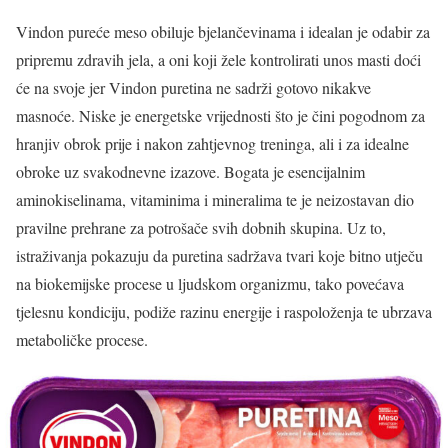
Vindon pureće meso obiluje bjelančevinama i idealan je odabir za
pripremu zdravih jela, a oni koji žele kontrolirati unos masti doći
će na svoje jer Vindon puretina ne sadrži gotovo nikakve
masnoće. Niske je energetske vrijednosti što je čini pogodnom za
hranjiv obrok prije i nakon zahtjevnog treninga, ali i za idealne
obroke uz svakodnevne izazove. Bogata je esencijalnim
aminokiselinama, vitaminima i mineralima te je neizostavan dio
pravilne prehrane za potrošače svih dobnih skupina. Uz to,
istraživanja pokazuju da puretina sadržava tvari koje bitno utječu
na biokemijske procese u ljudskom organizmu, tako povećava
tjelesnu kondiciju, podiže razinu energije i raspoloženja te ubrzava
metaboličke procese.