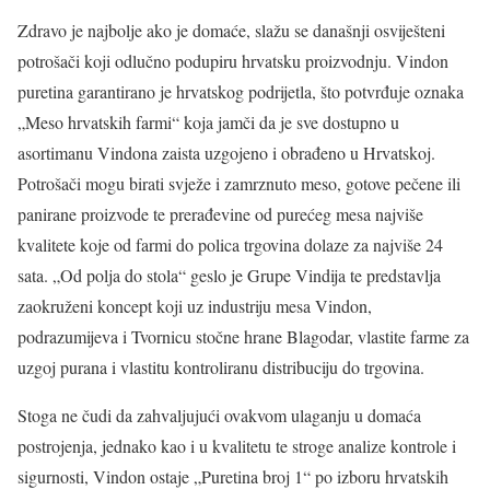
Zdravo je najbolje ako je domaće, slažu se današnji osviješteni
potrošači koji odlučno podupiru hrvatsku proizvodnju. Vindon
puretina garantirano je hrvatskog podrijetla, što potvrđuje oznaka
„Meso hrvatskih farmi“ koja jamči da je sve dostupno u
asortimanu Vindona zaista uzgojeno i obrađeno u Hrvatskoj.
Potrošači mogu birati svježe i zamrznuto meso, gotove pečene ili
panirane proizvode te prerađevine od purećeg mesa najviše
kvalitete koje od farmi do polica trgovina dolaze za najviše 24
sata. „Od polja do stola“ geslo je Grupe Vindija te predstavlja
zaokruženi koncept koji uz industriju mesa Vindon,
podrazumijeva i Tvornicu stočne hrane Blagodar, vlastite farme za
uzgoj purana i vlastitu kontroliranu distribuciju do trgovina.
Stoga ne čudi da zahvaljujući ovakvom ulaganju u domaća
postrojenja, jednako kao i u kvalitetu te stroge analize kontrole i
sigurnosti, Vindon ostaje „Puretina broj 1“ po izboru hrvatskih