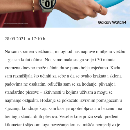
28.09.2021. u 17:10 h
Na sam spomen vježbanja, mnogi od nas naprave omiljenu vježbu
– glasan kolut očima. No, samo mala snaga volje i 30 minuta
vremena dnevno može učiniti da se puno bolje osjećamo. Kada
sam razmišljala što učiniti za sebe a da se ovako krakata i sklona
padovima ne osakatim, odlučila sam se za hodanje, plivanje i
standardne plesove – aktivnosti u kojima uživam a mogu se
najmanje ozlijediti. Hodanje se pokazalo izvrsnim pomagačem u
stjecanju kondicije koju sam kasnije upotrebljavala u bazenu i na
treningu standardnih plesova. Veselje koje pruža svaki pređeni
kilometar i slijedom toga povećanje tonusa mišića nemjerljivo je.