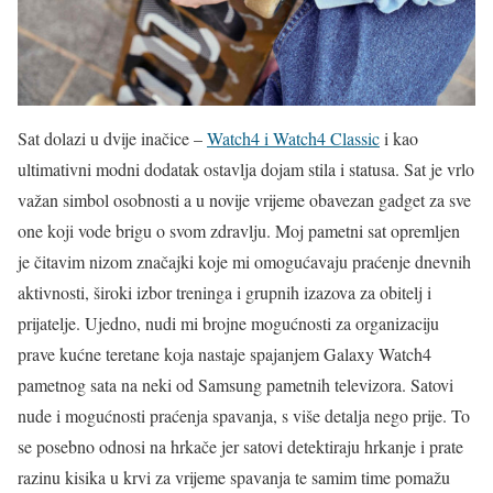
Sat dolazi u dvije inačice –
Watch4 i Watch4 Classic
i kao
ultimativni modni dodatak ostavlja dojam stila i statusa. Sat je vrlo
važan simbol osobnosti a u novije vrijeme obavezan gadget za sve
one koji vode brigu o svom zdravlju. Moj pametni sat opremljen
je čitavim nizom značajki koje mi omogućavaju praćenje dnevnih
aktivnosti, široki izbor treninga i grupnih izazova za obitelj i
prijatelje. Ujedno, nudi mi brojne mogućnosti za organizaciju
prave kućne teretane koja nastaje spajanjem Galaxy Watch4
pametnog sata na neki od Samsung pametnih televizora. Satovi
nude i mogućnosti praćenja spavanja, s više detalja nego prije. To
se posebno odnosi na hrkače jer satovi detektiraju hrkanje i prate
razinu kisika u krvi za vrijeme spavanja te samim time pomažu