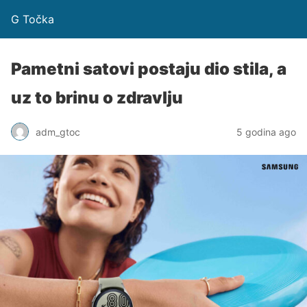
G Točka
Pametni satovi postaju dio stila, a
uz to brinu o zdravlju
adm_gtoc
5 godina ago