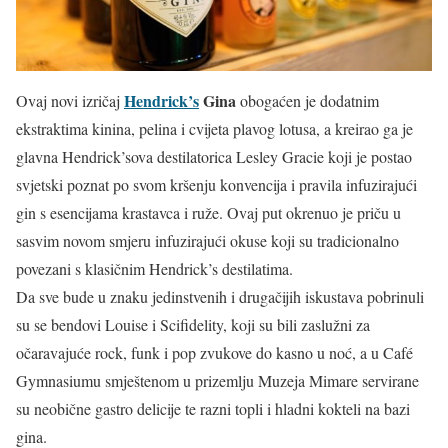
Hendrick’s
Gina
Ovaj novi izričaj
obogaćen je dodatnim
ekstraktima kinina, pelina i cvijeta plavog lotusa, a kreirao ga je
glavna Hendrick’sova destilatorica Lesley Gracie koji je postao
svjetski poznat po svom kršenju konvencija i pravila infuzirajući
gin s esencijama krastavca i ruže. Ovaj put okrenuo je priču u
sasvim novom smjeru infuzirajući okuse koji su tradicionalno
povezani s klasičnim Hendrick’s destilatima.
Da sve bude u znaku jedinstvenih i drugačijih iskustava pobrinuli
su se bendovi Louise i Scifidelity, koji su bili zaslužni za
očaravajuće rock, funk i pop zvukove do kasno u noć, a u Café
Gymnasiumu smještenom u prizemlju Muzeja Mimare servirane
su neobične gastro delicije te razni topli i hladni kokteli na bazi
gina.