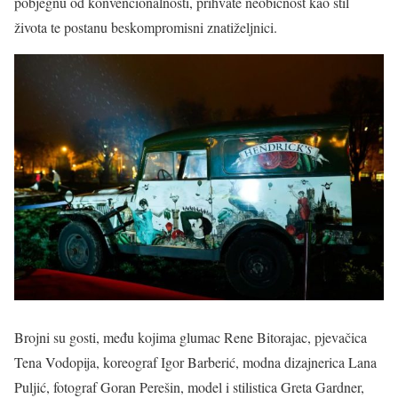
pobjegnu od konvencionalnosti, prihvate neobičnost kao stil
života te postanu beskompromisni znatiželjnici.
Brojni su gosti, među kojima glumac Rene Bitorajac, pjevačica
Tena Vodopija, koreograf Igor Barberić, modna dizajnerica Lana
Puljić, fotograf Goran Perešin, model i stilistica Greta Gardner,