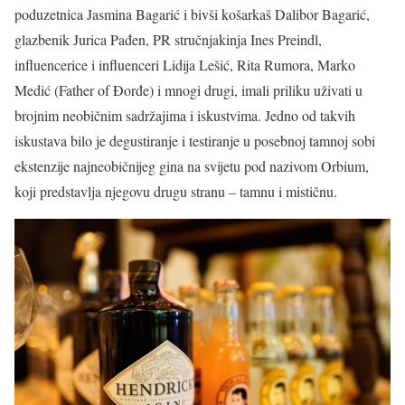
poduzetnica Jasmina Bagarić i bivši košarkaš Dalibor Bagarić,
glazbenik Jurica Pađen, PR stručnjakinja Ines Preindl,
influencerice i influenceri Lidija Lešić, Rita Rumora, Marko
Medić (Father of Đorđe) i mnogi drugi, imali priliku uživati u
brojnim neobičnim sadržajima i iskustvima. Jedno od takvih
iskustava bilo je degustiranje i testiranje u posebnoj tamnoj sobi
ekstenzije najneobičnijeg gina na svijetu pod nazivom Orbium,
koji predstavlja njegovu drugu stranu – tamnu i mističnu.