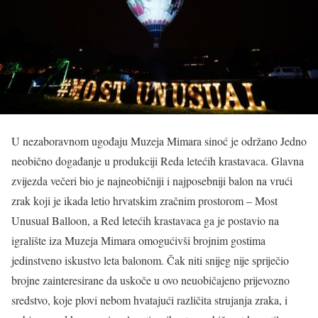
U nezaboravnom ugođaju Muzeja Mimara sinoć je održano Jedno
neobično događanje u produkciji Reda letećih krastavaca. Glavna
zvijezda večeri bio je najneobičniji i najposebniji balon na vrući
zrak koji je ikada letio hrvatskim zračnim prostorom – Most
Unusual Balloon, a Red letećih krastavaca ga je postavio na
igralište iza Muzeja Mimara omogućivši brojnim gostima
jedinstveno iskustvo leta balonom. Čak niti snijeg nije spriječio
brojne zainteresirane da uskoče u ovo neuobičajeno prijevozno
sredstvo, koje plovi nebom hvatajući različita strujanja zraka, i