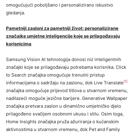
omogućujući poboljšano i personalizirano iskustvo
gledanja.
Pametniji zasloni za pametniji život: personalizirane
značajke umjetne inteligencije koje se prilagođavaju
korisnicima
Samsung Vision AI tehnologija donosi niz inteligentnih
značajki koje se prilagođavaju potrebama korisnika. Click
to Search značajka omogućuje trenutni pristup
[1]
informacijama o sadržaju na zaslonu, dok Live Translate
značajka omogućuje prijevod titlova u stvarnom vremenu,
nadilazeći moguće jezične barijere. Generative Wallpaper
značajka pretvara zaslon u dinamično umjetničko djelo
prilagođeno svačijem osobnom ukusu i stilu. Osim toga,
Home Insights značajka pruža ažuriranja o kućanskim
aktivnostima u stvarnom vremenu, dok Pet and Family