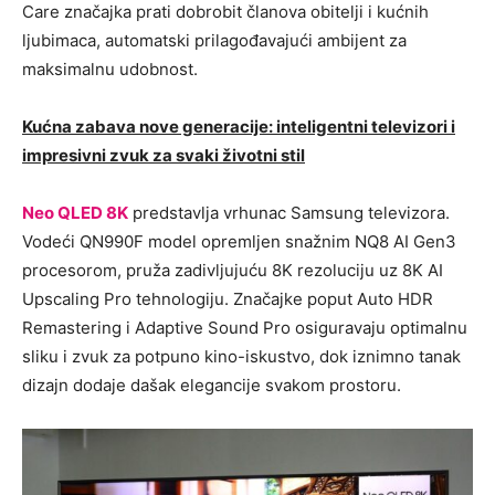
Care značajka prati dobrobit članova obitelji i kućnih
ljubimaca, automatski prilagođavajući ambijent za
maksimalnu udobnost.
Kućna zabava nove generacije: inteligentni televizori i
impresivni zvuk za svaki životni stil
Neo QLED 8K
predstavlja vrhunac Samsung televizora.
Vodeći QN990F model opremljen snažnim NQ8 AI Gen3
procesorom, pruža zadivljujuću 8K rezoluciju uz 8K AI
Upscaling Pro tehnologiju. Značajke poput Auto HDR
Remastering i Adaptive Sound Pro osiguravaju optimalnu
sliku i zvuk za potpuno kino-iskustvo, dok iznimno tanak
dizajn dodaje dašak elegancije svakom prostoru.