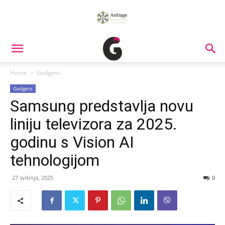
Home
Gadgets
Gadgets
Samsung predstavlja novu
liniju televizora za 2025.
godinu s Vision AI
tehnologijom
27 svibnja, 2025
0