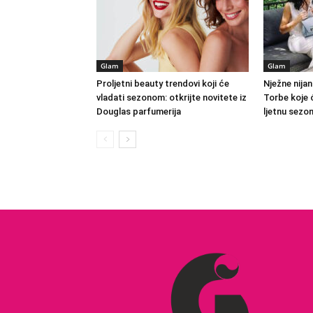
Glam
Glam
Proljetni beauty trendovi koji će
Nježne nijan
vladati sezonom: otkrijte novitete iz
Torbe koje ć
Douglas parfumerija
ljetnu sezo