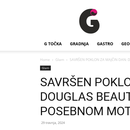
G
Točka
G TOČKA
GRADNJA
GASTRO
GEO
Home
Glam
SAVRŠEN POKLON ZA MAJČIN DAN: 
Glam
SAVRŠEN POKLO
DOUGLAS BEAUT
POSEBNOM MOTH
29 travnja, 2024