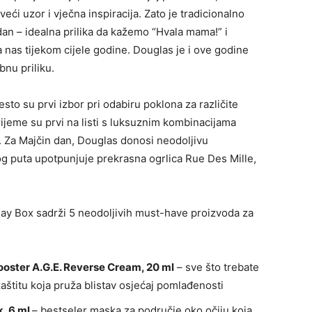
ći uzor i vječna inspiracija. Zato je tradicionalno
an – idealna prilika da kažemo “Hvala mama!” i
nas tijekom cijele godine. Douglas je i ove godine
bnu priliku.
sto su prvi izbor pri odabiru poklona za različite
rijeme su prvi na listi s luksuznim kombinacijama
. Za Majčin dan, Douglas donosi neodoljivu
g puta upotpunjuje prekrasna ogrlica Rue Des Mille,
ay Box sadrži 5 neodoljivih must-have proizvoda za
oster A.G.E. Reverse Cream, 20 ml
– sve što trebate
aštitu koja pruža blistav osjećaj pomlađenosti
k, 6 ml
– bestseler maska za područje oko očiju koja