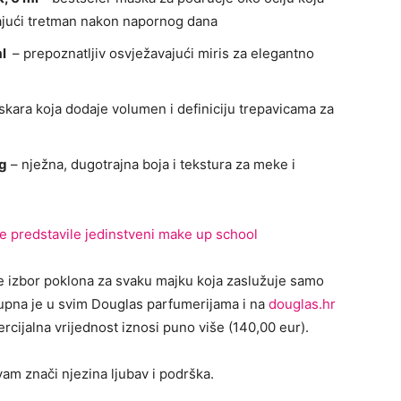
tajući tretman nakon napornog dana
ml
– prepoznatljiv osvježavajući miris za elegantno
kara koja dodaje volumen i definiciju trepavicama za
 g
– nježna, dugotrajna boja i tekstura za meke i
 predstavile jedinstveni make up school
e izbor poklona za svaku majku koja zaslužuje samo
tupna je u svim Douglas parfumerijama i na
douglas.hr
cijalna vrijednost iznosi puno više (140,00 eur).
am znači njezina ljubav i podrška.