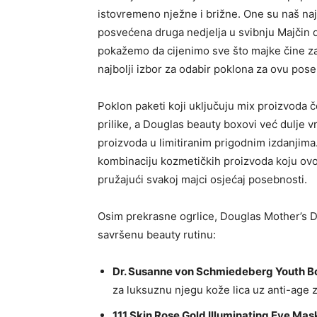
istovremeno nježne i brižne. One su naš najve
posvećena druga nedjelja u svibnju Majčin d
pokažemo da cijenimo sve što majke čine za 
najbolji izbor za odabir poklona za ovu pose
Poklon paketi koji uključuju mix proizvoda če
prilike, a Douglas beauty boxovi već dulje v
proizvoda u limitiranim prigodnim izdanjima
kombinaciju kozmetičkih proizvoda koju ovo
pružajući svakoj majci osjećaj posebnosti.
Osim prekrasne ogrlice, Douglas Mother’s D
savršenu beauty rutinu:
Dr. Susanne von Schmiedeberg Youth Bo
za luksuznu njegu kože lica uz anti-age z
111 Skin Rose Gold Illuminating Eye Mas