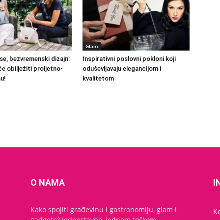
Glam
se, bezvremenski dizajn:
Inspirativni poslovni pokloni koji
e obilježiti proljetno-
oduševljavaju elegancijom i
nu!
kvalitetom
O NAMA
I
Kako spojiti građevinu i gastronomiju, glam i
K
gadgete? Jednostavno, jednom točkom.