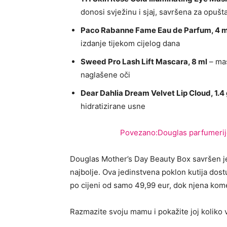
donosi svježinu i sjaj, savršena za opuš
Paco Rabanne Fame Eau de
Parfum, 4 
izdanje tijekom cijelog dana
Sweed Pro Lash Lift
Mascara, 8 ml
– mas
naglašene oči
Dear Dahlia Dream Velvet Lip Cloud, 1.4
hidratizirane usne
Povezano:Douglas parfumerije
Douglas Mother’s Day Beauty Box savršen j
najbolje. Ova jedinstvena poklon kutija dos
po cijeni od samo 49,99 eur, dok njena komer
Razmazite svoju mamu i pokažite joj koliko v