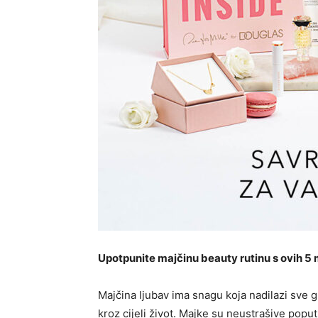
Upotpunite majčinu beauty rutinu s ovih 5
Majčina ljubav ima snagu koja nadilazi sve g
kroz cijeli život. Majke su neustrašive popu