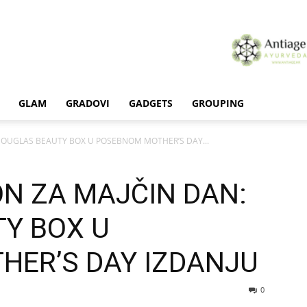
GLAM
GRADOVI
GADGETS
GROUPING
DOUGLAS BEAUTY BOX U POSEBNOM MOTHER’S DAY...
N ZA MAJČIN DAN:
Y BOX U
ER’S DAY IZDANJU
0