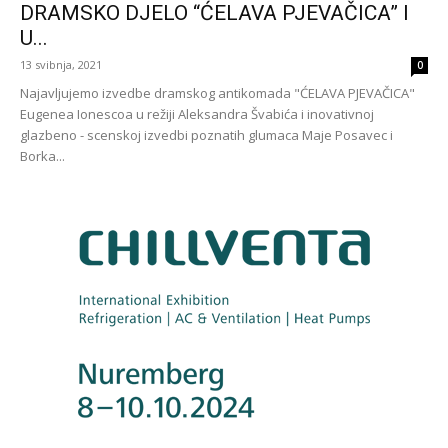
DRAMSKO DJELO “ĆELAVA PJEVAČICA” I
U...
13 svibnja, 2021
0
Najavljujemo izvedbe dramskog antikomada "ĆELAVA PJEVAČICA"
Eugenea Ionescoa u režiji Aleksandra Švabića i inovativnoj
glazbeno - scenskoj izvedbi poznatih glumaca Maje Posavec i
Borka...