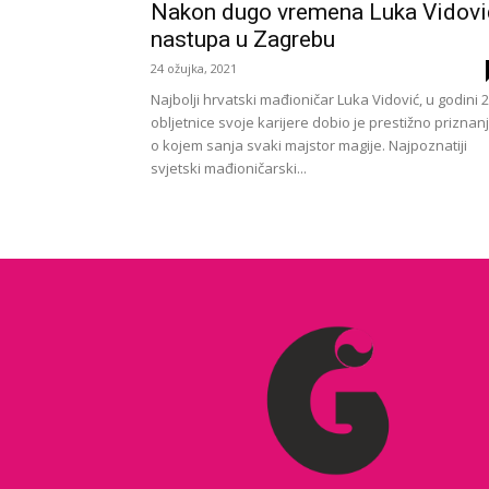
Nakon dugo vremena Luka Vidovi
nastupa u Zagrebu
24 ožujka, 2021
Najbolji hrvatski mađioničar Luka Vidović, u godini 2
obljetnice svoje karijere dobio je prestižno priznan
o kojem sanja svaki majstor magije. Najpoznatiji
svjetski mađioničarski...