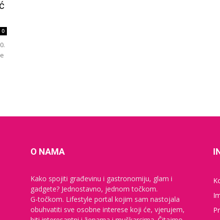
ć
0
0.
je
O NAMA
I
Kako spojiti građevinu i gastronomiju, glam i
K
gadgete? Jednostavno, jednom točkom.
I
G-točkom. Lifestyle portal kojim sam nastojala
obuhvatiti sve osobne interese koji će, vjerujem,
Pr
biti interesantni i ženama i muškarcima. Čitajmo