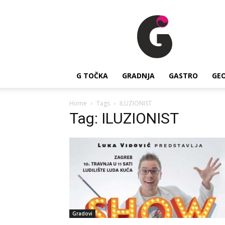
G
Točka
G TOČKA
GRADNJA
GASTRO
GE
Home
Tags
ILUZIONIST
Tag: ILUZIONIST
Gradovi