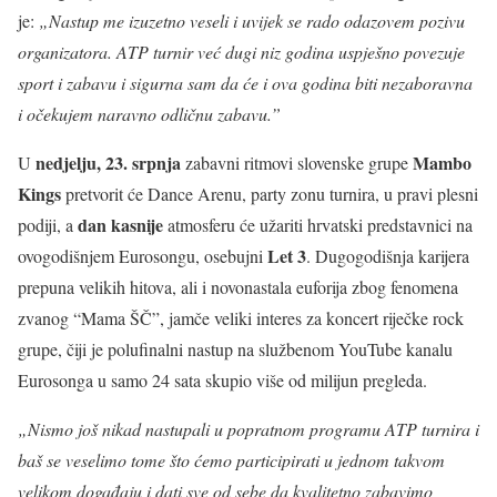
je:
„Nastup me izuzetno veseli i uvijek se rado odazovem pozivu
organizatora. ATP turnir već dugi niz godina uspješno povezuje
sport i zabavu i sigurna sam da će i ova godina biti nezaboravna
i očekujem naravno odličnu zabavu.”
nedjelju, 23. srpnja
Mambo
U
zabavni ritmovi slovenske grupe
Kings
pretvorit će Dance Arenu, party zonu turnira, u pravi plesni
dan kasnije
podiji, a
atmosferu će užariti hrvatski predstavnici na
Let 3
ovogodišnjem Eurosongu, osebujni
. Dugogodišnja karijera
prepuna velikih hitova, ali i novonastala euforija zbog fenomena
zvanog “Mama ŠČ”, jamče veliki interes za koncert riječke rock
grupe, čiji je polufinalni nastup na službenom YouTube kanalu
Eurosonga u samo 24 sata skupio više od milijun pregleda.
„Nismo još nikad nastupali u popratnom programu ATP turnira i
baš se veselimo tome što ćemo participirati u jednom takvom
velikom događaju i dati sve od sebe da kvalitetno zabavimo