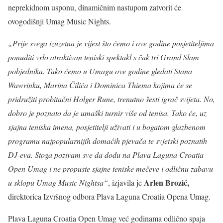
neprekidnom usponu, dinamičnim nastupom zatvorit će
ovogodišnji Umag Music Nights.
„Prije svega izuzetna je vijest što ćemo i ove godine posjetiteljima
ponuditi vrlo atraktivan teniski spektakl s čak tri Grand Slam
pobjednika. Tako ćemo u Umagu ove godine gledati Stana
Wawrinku, Marina Čilića i Dominica Thiema kojima će se
pridružiti probitačni Holger Rune, trenutno šesti igrač svijeta. No,
dobro je poznato da je umaški turnir više od tenisa. Tako će, uz
sjajna teniska imena, posjetitelji uživati i u bogatom glazbenom
programu najpopularnijih domaćih pjevača te svjetski poznatih
DJ-eva. Stoga pozivam sve da dođu na Plava Laguna Croatia
Open Umag i ne propuste sjajne teniske mečeve i odličnu zabavu
Arlen Brozić,
u sklopu Umag Music Nightsa“
, izjavila je
direktorica Izvršnog odbora Plava Laguna Croatia Opena Umag.
Plava Laguna Croatia Open Umag već godinama odlično spaja