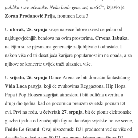
publiku i sve učesnike. Neka bude gem, set, meŠČ“,
izjavio je
Zoran Prodanović Prlja,
frontmen Leta 3.
utorak, 25. srpnja
U
svoje najveće hitove izvest će jedan od
Crvena Jabuka
najdugovječnijih bendova na ovim prostorima,
,
na čijim su se pjesmama generacije zaljubljivale i odrastale. I
nakon više od tri desetljeća karijere popularnost im ne opada, a za
njihove se koncerte uvijek traži ulaznica više.
srijedu, 26. srpnja
U
Dance Arena će biti domaćin fantastičnog
Vida Loca
partyja, koji će zvukovima Reggaetona, Hip Hopa,
Popa i Pop Housea zagrijati atmosferu i biti odlična uvertira u
drugi dio tjedna, kad će pozornicu preuzeti svjetski poznati DJ-
četvrtak 27. srpnja
evi. Prvi na redu, u
, bit će pionir elektronske
glazbe i jedna od značajnijih figura današnje svjetske house scene,
Fedde Le Grand
. Ovaj nizozemski DJ i producent već se više od
desetljeća nalazi u top 50 DJ-eva prema izboru prestižnog DJ