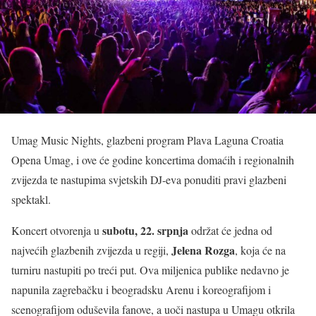
Umag Music Nights, glazbeni program Plava Laguna Croatia
Opena Umag, i ove će godine koncertima domaćih i regionalnih
zvijezda te nastupima svjetskih DJ-eva ponuditi pravi glazbeni
spektakl.
subotu, 22. srpnja
Koncert otvorenja u
održat će jedna od
Jelena Rozga
najvećih glazbenih zvijezda u regiji,
, koja će na
turniru nastupiti po treći put. Ova miljenica publike nedavno je
napunila zagrebačku i beogradsku Arenu i koreografijom i
scenografijom oduševila fanove, a uoči nastupa u Umagu otkrila