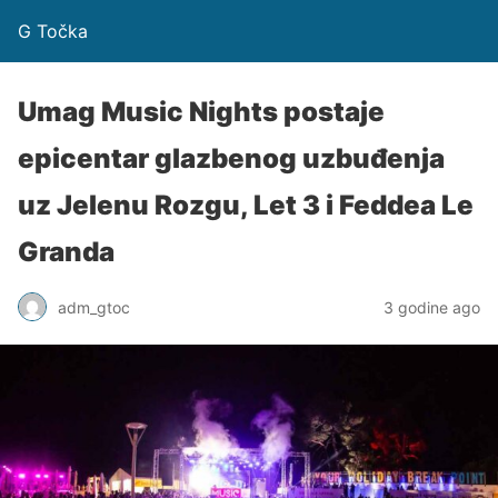
G Točka
Umag Music Nights postaje
epicentar glazbenog uzbuđenja
uz Jelenu Rozgu, Let 3 i Feddea Le
Granda
adm_gtoc
3 godine ago