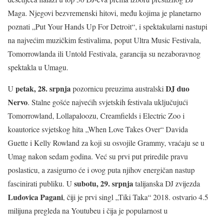
Maga. Njegovi bezvremenski hitovi, među kojima je planetarno
poznati „Put Your Hands Up For Detroit“, i spektakularni nastupi
na najvećim muzičkim festivalima, poput Ultra Music Festivala,
Tomorrowlanda ili Untold Festivala, garancija su nezaboravnog
spektakla u Umagu.
petak, 28. srpnja
DJ duo
U
pozornicu preuzima australski
Nervo
. Stalne gošće najvećih svjetskih festivala uključujući
Tomorrowland, Lollapaloozu, Creamfields i Electric Zoo i
koautorice svjetskog hita „When Love Takes Over“ Davida
Guette i Kelly Rowland za koji su osvojile Grammy, vraćaju se u
Umag nakon sedam godina. Već su prvi put priredile pravu
poslasticu, a zasigurno će i ovog puta njihov energičan nastup
subotu,
29. srpnja
fascinirati publiku. U
talijanska DJ zvijezda
Ludovica Pagani
, čiji je prvi singl „Tiki Taka“ 2018. ostvario 4.5
milijuna pregleda na Youtubeu i čija je popularnost u