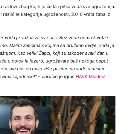
razlozi zbog kojih je čista i pitka voda sve ugroženija.
 različite kategorije ugroženosti, 2.010 vrsta žaba iz
 jer voda je važna za sve nas. Bez vode nema života i
amo. Malim žapcima s kojima se družimo ovdje, voda je
žnjom. Kao veliki Žapci, koji su također svaki dan u
eće u potok ili jezero, ugrožavate baš nekoga poput
putem sve nas da malo više pazimo na vode u našem
svima zajednički!
’’
– poručio je igrač
HAVK Mladost