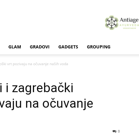
GLAM
GRADOVI
GADGETS
GROUPING
oški vrt pozivaju na očuvanje naših voda
 i zagrebački
ivaju na očuvanje
0