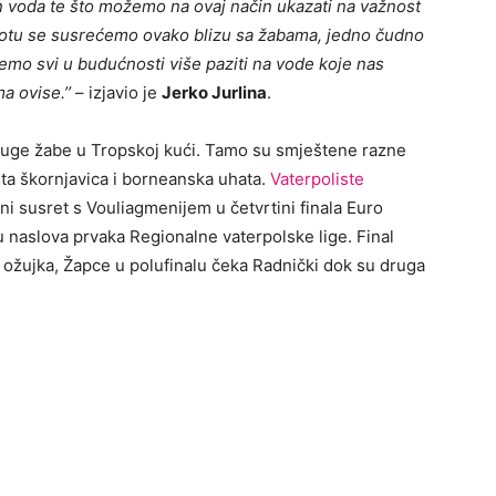
an voda te što možemo na ovaj način ukazati na važnost
životu se susrećemo ovako blizu sa žabama, jedno čudno
emo svi u budućnosti više paziti na vode koje nas
a ovise.’’
– izjavio je
Jerko Jurlina
.
druge žabe u Tropskoj kući. Tamo su smještene razne
sta škornjavica i borneanska uhata.
Vaterpoliste
ni susret s Vouliagmenijem u četvrtini finala Euro
u naslova prvaka Regionalne vaterpolske lige. Final
. ožujka, Žapce u polufinalu čeka Radnički dok su druga