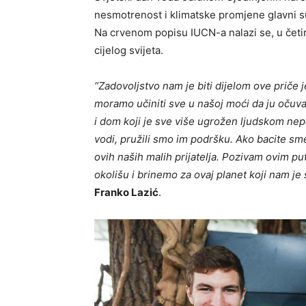
nesmotrenost i klimatske promjene glavni su 
Na crvenom popisu IUCN-a nalazi se, u četiri
cijelog svijeta.
‘’Zadovoljstvo nam je biti dijelom ove priče
moramo učiniti sve u našoj moći da ju očuv
i dom koji je sve više ugrožen ljudskom nepa
vodi, pružili smo im podršku. Ako bacite sm
ovih naših malih prijatelja. Pozivam ovim 
okolišu i brinemo za ovaj planet koji nam je 
Franko Lazić
.