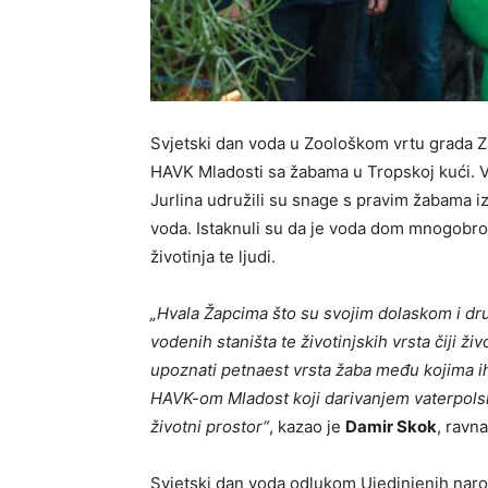
Svjetski dan voda u Zoološkom vrtu grada Za
HAVK Mladosti sa žabama u Tropskoj kući. V
Jurlina udružili su snage s pravim žabama i
voda. Istaknuli su da je voda dom mnogobrojn
životinja te ljudi.
„Hvala Žapcima što su svojim dolaskom i dr
vodenih staništa te životinjskih vrsta čiji ž
upoznati petnaest vrsta žaba među kojima i
HAVK-om Mladost koji darivanjem vaterpols
životni prostor“
, kazao je
Damir Skok
, ravn
Svjetski dan voda odlukom Ujedinjenih naro