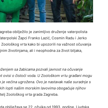
greba obilježilo je zanimljivo druženje vaterpolista
aterpolski Žapci Franko Lazić, Cosmin Radu i Jerko
z Zoološkog vrta kako bi upozorili na važnost očuvanja
im životinjama, ali i neophodna za život biljaka,
uženjem sa žabicama pozvali javnost na očuvanje
ivot ovisi o čistoći voda. U Zoološkom vrtu građani mogu
h je većina ugrožena. Ovo je nastavak naše suradnje s
kih lopti našim morskim lavovima obogaćuje njihov
atelj Zoološkog vrta grada Zagreba.
da obilježava se 22. ožujka od 1993. godine. Ljudska