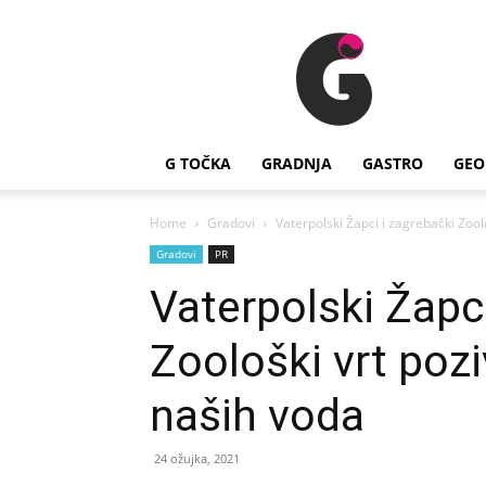
G
Točka
G TOČKA
GRADNJA
GASTRO
GEO
Home
Gradovi
Vaterpolski Žapci i zagrebački Zool
Gradovi
PR
Vaterpolski Žapci
Zoološki vrt poz
naših voda
24 ožujka, 2021