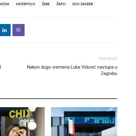
 VODA
VATERPOLO
ŽABE
ŽAPCI
ZOO ZAGREB
Next article
l
Nakon dugo vremena Luka Vidović nastupa u
Zagrebu