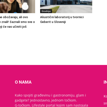
Gradnja
ne obožavaju, ali ovo
Akustični laboratorij u tvornici
 znali! Saznali smo sve o
Geberit u Sloveniji
i će vas učiniti još
O NAMA
I
Kako spojiti građevinu i gastronomiju, glam i
K
gadgete? Jednostavno, jednom točkom.
I
G-točkom. Lifestyle portal kojim sam nastojala