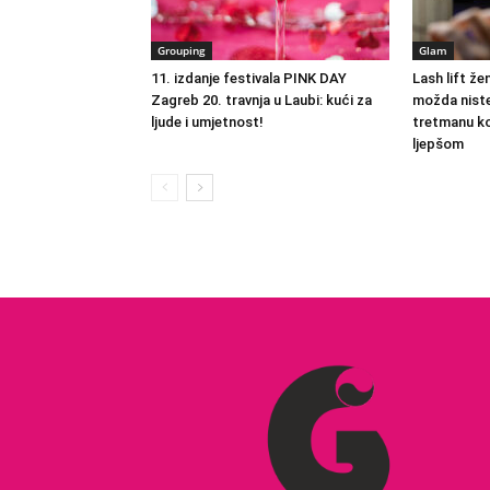
Grouping
Glam
11. izdanje festivala PINK DAY
Lash lift že
Zagreb 20. travnja u Laubi: kući za
možda niste
ljude i umjetnost!
tretmanu koj
ljepšom