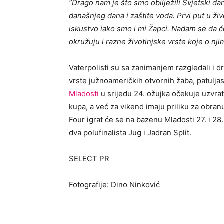
‘’Drago nam je što smo obilježili Svjetski d
današnjeg dana i zaštite voda. Prvi put u 
iskustvo iako smo i mi Žapci. Nadam se da ć
okružuju i razne životinjske vrste koje o njim
Vaterpolisti su sa zanimanjem razgledali i 
vrste južnoameričkih otvornih žaba, patulja
Mladosti
u srijedu 24. ožujka očekuje uzvrat
kupa, a već za vikend imaju priliku za obran
Four igrat će se na bazenu Mladosti 27. i 28
dva polufinalista Jug i Jadran Split.
SELECT PR
Fotografije:
Dino Ninković