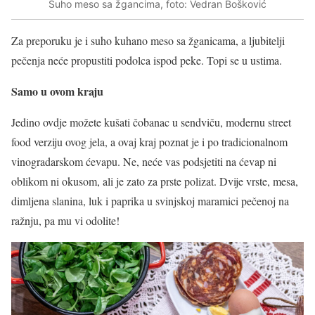
Suho meso sa žgancima, foto: Vedran Bošković
Za preporuku je i suho kuhano meso sa žganicama, a ljubitelji
pečenja neće propustiti podolca ispod peke. Topi se u ustima.
Samo u ovom kraju
Jedino ovdje možete kušati čobanac u sendviču, modernu street
food verziju ovog jela, a ovaj kraj poznat je i po tradicionalnom
vinogradarskom ćevapu. Ne, neće vas podsjetiti na ćevap ni
oblikom ni okusom, ali je zato za prste polizat. Dvije vrste, mesa,
dimljena slanina, luk i paprika u svinjskoj maramici pečenoj na
ražnju, pa mu vi odolite!