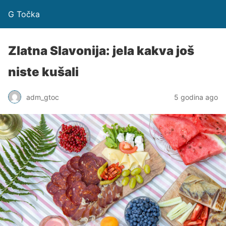
G Točka
Zlatna Slavonija: jela kakva još
niste kušali
adm_gtoc
5 godina ago