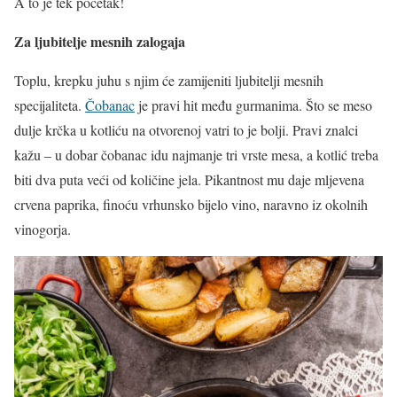
A to je tek početak!
Za ljubitelje mesnih zalogaja
Toplu, krepku juhu s njim će zamijeniti ljubitelji mesnih
specijaliteta.
Čobanac
je pravi hit među gurmanima. Što se meso
dulje krčka u kotliću na otvorenoj vatri to je bolji. Pravi znalci
kažu – u dobar čobanac idu najmanje tri vrste mesa, a kotlić treba
biti dva puta veći od količine jela. Pikantnost mu daje mljevena
crvena paprika, finoću vrhunsko bijelo vino, naravno iz okolnih
vinogorja.