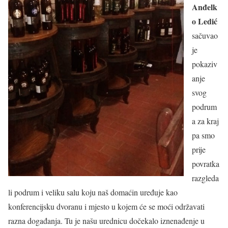
Anđelk
o Ledić
sačuvao
je
pokaziv
anje
svog
podrum
a za kraj
pa smo
prije
povratka
razgleda
li podrum i veliku salu koju naš domaćin uređuje kao
konferencijsku dvoranu i mjesto u kojem će se moći održavati
razna događanja. Tu je našu urednicu dočekalo iznenađenje u