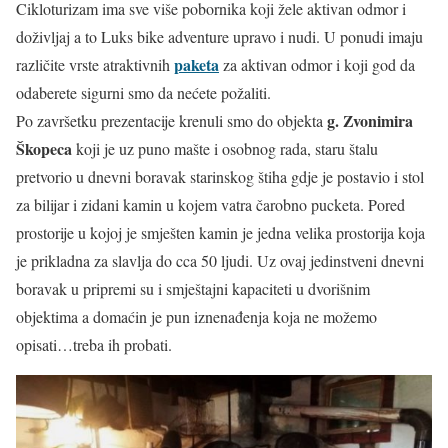
Cikloturizam ima sve više pobornika koji žele aktivan odmor i
doživljaj a to Luks bike adventure upravo i nudi. U ponudi imaju
paketa
različite vrste atraktivnih
za aktivan odmor i koji god da
odaberete sigurni smo da nećete požaliti.
g. Zvonimira
Po završetku prezentacije krenuli smo do objekta
Škopeca
koji je uz puno mašte i osobnog rada, staru štalu
pretvorio u dnevni boravak starinskog štiha gdje je postavio i stol
za bilijar i zidani kamin u kojem vatra čarobno pucketa. Pored
prostorije u kojoj je smješten kamin je jedna velika prostorija koja
je prikladna za slavlja do cca 50 ljudi. Uz ovaj jedinstveni dnevni
boravak u pripremi su i smještajni kapaciteti u dvorišnim
objektima a domaćin je pun iznenađenja koja ne možemo
opisati…treba ih probati.