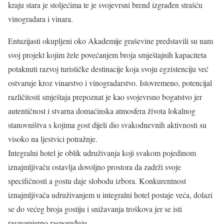
kraju stara je stoljećima te je svojevrsni brend izgrađen strašću
vinogradara i vinara.
Entuzijasti okupljeni oko Akademije graševine predstavili su nam
svoj projekt kojim žele povećanjem broja smještajnih kapaciteta
potaknuti razvoj turističke destinacije koja svoju egzistenciju već
ostvaruje kroz vinarstvo i vinogradarstvo. Istovremeno, potencijal
različitosti smještaja prepoznat je kao svojevrsno bogatstvo jer
autentičnost i stvarna domaćinska atmosfera života lokalnog
stanovništva s kojima gost dijeli dio svakodnevnih aktivnosti su
visoko na ljestvici potražnje.
Integralni hotel je oblik udruživanja koji svakom pojedinom
iznajmljivaču ostavlja dovoljno prostora da zadrži svoje
specifičnosti a gostu daje slobodu izbora. Konkurentnost
iznajmljivača udruživanjem u integralni hotel postaje veća, dolazi
se do većeg broja gostiju i snižavanja troškova jer se isti
ravnomjerno raspoređuju.