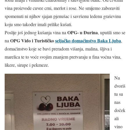
vina proizvode cuvee crni, merlot i rose. Ne smijemo zaboraviti
spomenuti ni njihov sjajan pjenušac i savršenu ledenu graševinu
koju smo također imali prilike kušati.
OPG- u Đurina
Poslije još jednog kušanja vina na
, uputili smo se
OPG Vido i Turističko
seljačko domaćinstvo Baka Ljuba
na
,
domaćinstvo koje se bavi preradom višanja, malina, šljiva i
marelica te to voće svojim znanjem pretvaraju u fina voćna vina,
likere, sirupe i pekmeze.
Na
dvoriš
tu su
nas
doček
ali
vino