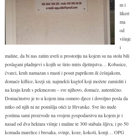
m i
likeri
ma
od
višnje
i
maline, da bi nas zatim uveli u prostoriju na kojem su na stolu bili
poslagani pladnjevi s kojih se širio miris djetinjstva… Kobasice,
čvarci, kruh namazan s masti i posut paprikom ili češnjakom,
domaće kiflice, kozji sir, najmekši kuglof koji možete zamisliti i
na kraju kruh s pekmezom – sve njihovo, domaće, autentično.
Domaćinstvo je to u kojem ima osmero djece i dovoljno posla da
nitko od njih ni ne pomišlja otići iz Hrvatske. Sve što nude
gostima sami proizvode na svojem gospodarstvu na kojem je i
nasad od dva hektara višnje i maline te 300 stabala šljiva, i po 50
komada marelice i bresaka, svinje, koze, kokoši, konji… OPG