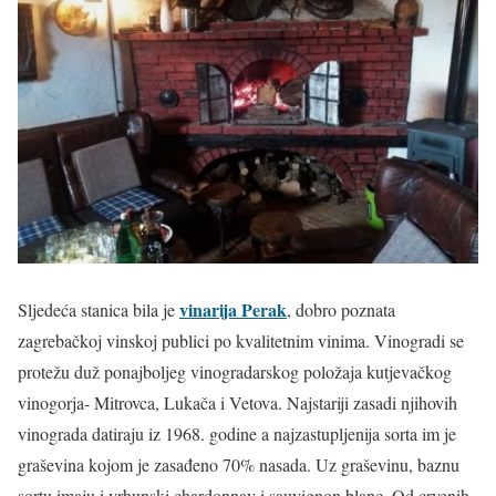
vinarija Perak
Sljedeća stanica bila je
, dobro poznata
zagrebačkoj vinskoj publici po kvalitetnim vinima. Vinogradi se
protežu duž ponajboljeg vinogradarskog položaja kutjevačkog
vinogorja- Mitrovca, Lukača i Vetova. Najstariji zasadi njihovih
vinograda datiraju iz 1968. godine a najzastupljenija sorta im je
graševina kojom je zasađeno 70% nasada. Uz graševinu, baznu
sortu imaju i vrhunski chardonnay i sauvignon blanc. Od crvenih