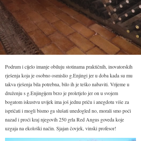
Podrum i cijelo imanje obiluju stotinama praktičnih, inovatorskih
rješenja koja je osobno osmislio g.Enjingi jer u doba kada su mu
takva rješenja bila potrebna, bilo ih je teško nabaviti. Vrijeme u
druženju s g.Enjingijem brzo je proletjelo jer on u svojem
bogatom iskustvu uvijek ima još jednu priču i anegdotu više za
ispričati i mogli bismo ga slušati unedogled no, morali smo poći
nazad i proći kraj njegovih 250 grla Red Angus goveda koje
uzgaja na ekološki način. Sjajan čovjek, vinski profesor!