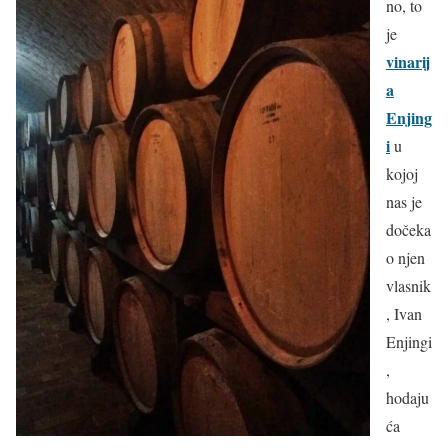
no, to
je
vinarij
a
Enjing
i
u
kojoj
nas je
dočeka
o njen
vlasnik
, Ivan
Enjingi
,
hodaju
ća