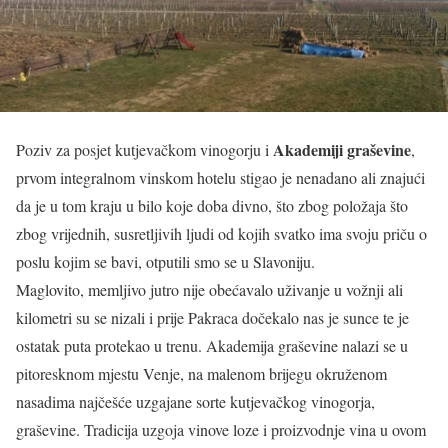
Akademiji graševine
Poziv za posjet kutjevačkom vinogorju i
,
prvom integralnom vinskom hotelu stigao je nenadano ali znajući
da je u tom kraju u bilo koje doba divno, što zbog položaja što
zbog vrijednih, susretljivih ljudi od kojih svatko ima svoju priču o
poslu kojim se bavi, otputili smo se u Slavoniju.
Maglovito, memljivo jutro nije obećavalo uživanje u vožnji ali
kilometri su se nizali i prije Pakraca dočekalo nas je sunce te je
ostatak puta protekao u trenu. Akademija graševine nalazi se u
pitoresknom mjestu Venje, na malenom brijegu okruženom
nasadima najčešće uzgajane sorte kutjevačkog vinogorja,
graševine. Tradicija uzgoja vinove loze i proizvodnje vina u ovom