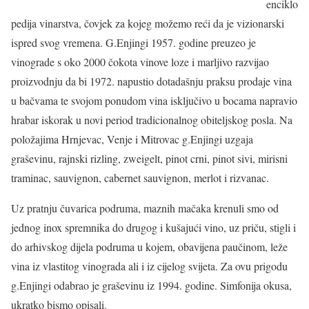
enciklo
pedija vinarstva, čovjek za kojeg možemo reći da je vizionarski
ispred svog vremena. G.Enjingi 1957. godine preuzeo je
vinograde s oko 2000 čokota vinove loze i marljivo razvijao
proizvodnju da bi 1972. napustio dotadašnju praksu prodaje vina
u bačvama te svojom ponudom vina isključivo u bocama napravio
hrabar iskorak u novi period tradicionalnog obiteljskog posla. Na
položajima Hrnjevac, Venje i Mitrovac g.Enjingi uzgaja
graševinu, rajnski rizling, zweigelt, pinot crni, pinot sivi, mirisni
traminac, sauvignon, cabernet sauvignon, merlot i rizvanac.
Uz pratnju čuvarica podruma, maznih mačaka krenuli smo od
jednog inox spremnika do drugog i kušajući vino, uz priču, stigli i
do arhivskog dijela podruma u kojem, obavijena paučinom, leže
vina iz vlastitog vinograda ali i iz cijelog svijeta. Za ovu prigodu
g.Enjingi odabrao je graševinu iz 1994. godine. Simfonija okusa,
ukratko bismo opisali.