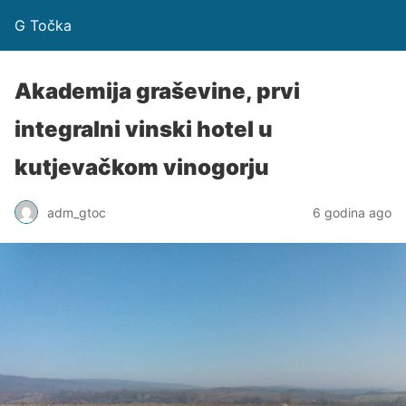
G Točka
Akademija graševine, prvi
integralni vinski hotel u
kutjevačkom vinogorju
adm_gtoc
6 godina ago