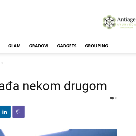
GLAM
GRADOVI
GADGETS
GROUPING
om
ogađa nekom drugom
0