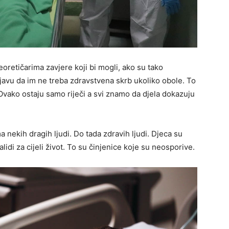
eoretičarima zavjere koji bi mogli, ako su tako
izjavu da im ne treba zdravstvena skrb ukoliko obole. To
. Ovako ostaju samo riječi a svi znamo da djela dokazuju
 nekih dragih ljudi. Do tada zdravih ljudi. Djeca su
lidi za cijeli život. To su činjenice koje su neosporive.