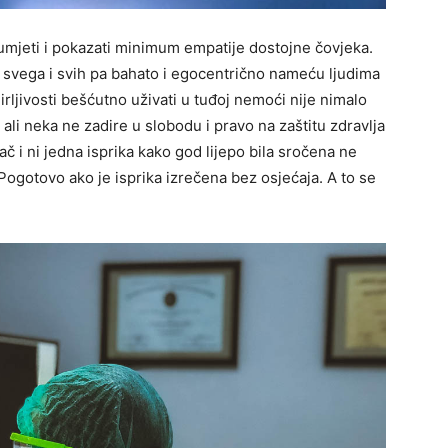
zumjeti i pokazati minimum empatije dostojne čovjeka.
d svega i svih pa bahato i egocentrično nameću ljudima
irljivosti bešćutno uživati u tuđoj nemoći nije nimalo
 ali neka ne zadire u slobodu i pravo na zaštitu zdravlja
ač i ni jedna isprika kako god lijepo bila sročena ne
. Pogotovo ako je isprika izrečena bez osjećaja. A to se