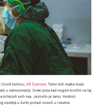
u Covid bolnicu,
KB Dubrava
. Tamo leži majka moje
bitelji u samoizolaciji. Svaki puta kad nogom kročim na taj
a krhkosti svih nas. Jezovito je tamo. Hodnici
og osoblja u žurbi prolazi noseći u rukama