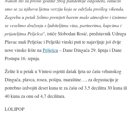
Nakon što su prošle godine zbog pandemije odgođeni, odlučili
smo se za njihovu ljetnu verziju koja se održala prošlog vikenda.
Zagrebu u petak želimo prenijeti barem malo atmosfere i iznimno
se veselimo druženju s ljubiteljima vina, partnerima, kupcima i
prijateljima Pelješca
“, ističe Slobodan Rosić, predstavnik Udruga
Plavac mali Pelješac i Pelješki vinski puti te najavljuje još dvije
nove vinske fešte na
Pelješcu
– Dane Dingača 29. lipnja i Dane
Postupa 16. srpnja.
Želite li u petak u Vintesi osjetiti dašak ljeta uz čašu vrhunskog
Dingača, plavca, rosea, pošipa, maraštine…, za degustaciju je
potrebno izdvojiti deset kuna te za čašu od 3,5 decilitra 30 kuna ili
40 kuna za onu od 4,7 decilitara.
LOLIPOP