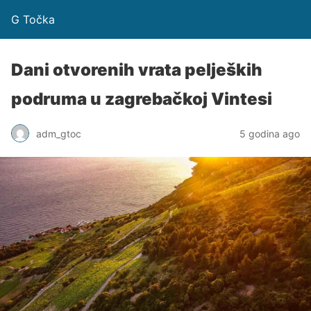
G Točka
Dani otvorenih vrata peljeških
podruma u zagrebačkoj Vintesi
adm_gtoc
5 godina ago