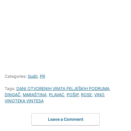
Categories:
Gušti
,
PR
Tags:
DANI OTVORENIH VRATA PELJEŠKIH PODRUMA
,
DINGAČ
,
MARAŠTINA
,
PLAVAC
,
POŠIP
,
ROSE
,
VINO
,
VINOTEKA VINTESA
Leave a Comment