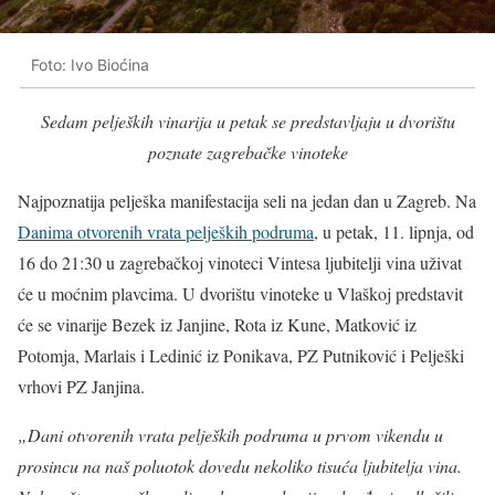
Foto: Ivo Bioćina
Sedam peljeških vinarija u petak se predstavljaju u dvorištu
poznate zagrebačke vinoteke
Najpoznatija pelješka manifestacija seli na jedan dan u Zagreb. Na
Danima otvorenih vrata peljeških podruma
, u petak, 11. lipnja, od
16 do 21:30 u zagrebačkoj vinoteci Vintesa ljubitelji vina uživat
će u moćnim plavcima. U dvorištu vinoteke u Vlaškoj predstavit
će se vinarije Bezek iz Janjine, Rota iz Kune, Matković iz
Potomja, Marlais i Ledinić iz Ponikava, PZ Putniković i Pelješki
vrhovi PZ Janjina.
„Dani otvorenih vrata peljeških podruma u prvom vikendu u
prosincu na naš poluotok dovedu nekoliko tisuća ljubitelja vina.