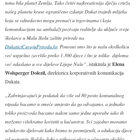
tema bila planet Zemlja. Tako četiri najkreativnija dječja crteža
našeg planeta krase ograničeno izdanje Dukat trajnih mlijeka
koja se odnedavno mogu pronaći u trgovinama i koja
komunikacijom na ambalaži pozivaju roditelje da uključe svoje
školarce u Malu školu zaštite prirode na
DukaticiCuvajuPrirodu.hr
. Ponosni smo što je našu ekoškolicu
već uspješno završilo preko 1.300 djece i što je toliko diploma
Elena
već odaslano u sve dijelove Lijepe Naše“
, istaknula je
Wolsperger Dolezil,
direktorica korporativnih komunikacija
Dukata.
„Zabrinjavajući je podatak da više od 80 posto komunalnog
otpada bacamo u smeće umjesto da ga odvajamo, a jednako
toliko proizvoda bacamo nakon samo jedne uporabe iako ih
možemo višekratno koristiti u kućanstvu. Svi zajedno moramo
učinkovito djelovati kako bismo to promijenili, a edukacija djece
od najranije školske dobi o njihovoj ulozi u očuvanju okoliša