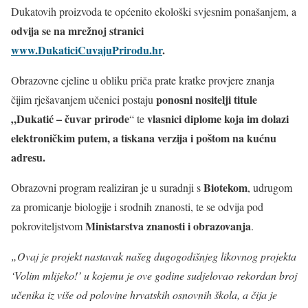
Dukatovih proizvoda te općenito ekološki svjesnim ponašanjem, a
odvija se na mrežnoj stranici
www.DukaticiCuvajuPrirodu.hr
.
Obrazovne cjeline u obliku priča prate kratke provjere znanja
ponosni nositelji titule
čijim rješavanjem učenici postaju
„Dukatić – čuvar prirode
vlasnici diplome koja im dolazi
“ te
elektroničkim putem, a tiskana verzija i poštom na kućnu
adresu.
Biotekom
Obrazovni program realiziran je u suradnji s
, udrugom
za promicanje biologije i srodnih znanosti, te se odvija pod
Ministarstva znanosti i obrazovanja
pokroviteljstvom
.
„Ovaj je projekt nastavak našeg dugogodišnjeg likovnog projekta
‘Volim mlijeko!’ u kojemu je ove godine sudjelovao rekordan broj
učenika iz više od polovine hrvatskih osnovnih škola, a čija je