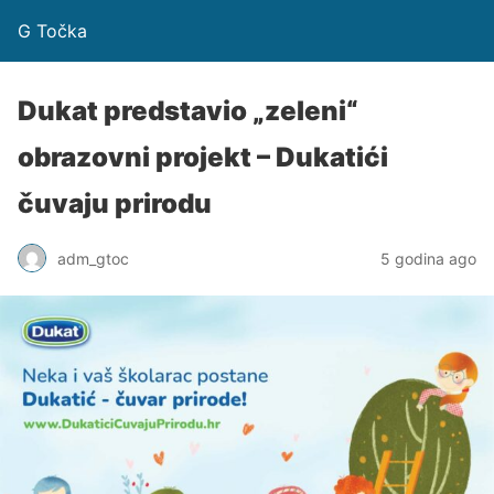
G Točka
Dukat predstavio „zeleni“
obrazovni projekt – Dukatići
čuvaju prirodu
adm_gtoc
5 godina ago