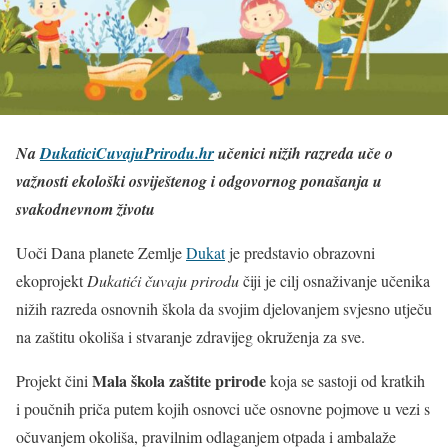
Na
DukaticiCuvajuPrirodu.hr
učenici nižih razreda uče o
važnosti ekološki osviještenog i odgovornog ponašanja u
svakodnevnom životu
Uoči Dana planete Zemlje
Dukat
je predstavio obrazovni
ekoprojekt
Dukatići čuvaju prirodu
čiji je cilj osnaživanje učenika
nižih razreda osnovnih škola da svojim djelovanjem svjesno utječu
na zaštitu okoliša i stvaranje zdravijeg okruženja za sve.
Mala škola zaštite prirode
Projekt čini
koja se sastoji od kratkih
i poučnih priča putem kojih osnovci uče osnovne pojmove u vezi s
očuvanjem okoliša, pravilnim odlaganjem otpada i ambalaže