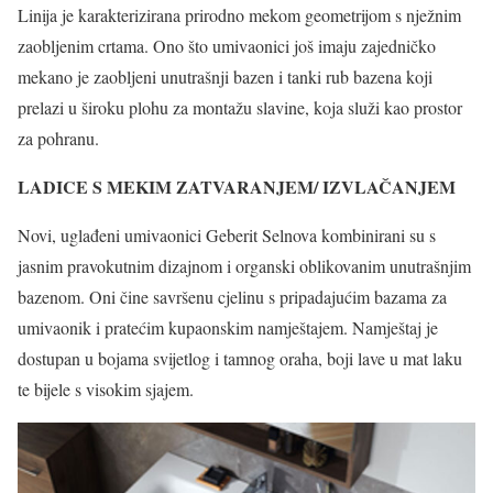
Linija je karakterizirana prirodno mekom geometrijom s nježnim
zaobljenim crtama. Ono što umivaonici još imaju zajedničko
mekano je zaobljeni unutrašnji bazen i tanki rub bazena koji
prelazi u široku plohu za montažu slavine, koja služi kao prostor
za pohranu.
LADICE S MEKIM ZATVARANJEM/ IZVLAČANJEM
Novi, uglađeni umivaonici Geberit Selnova kombinirani su s
jasnim pravokutnim dizajnom i organski oblikovanim unutrašnjim
bazenom. Oni čine savršenu cjelinu s pripadajućim bazama za
umivaonik i pratećim kupaonskim namještajem. Namještaj je
dostupan u bojama svijetlog i tamnog oraha, boji lave u mat laku
te bijele s visokim sjajem.