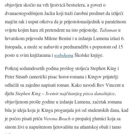
objavljen skočio na vrh ljestvicā bestselera, a govori o
dvanaestogodišnjem Jacku koji traži čarobni predmet da izliječi
majčin rak i usput otkriva da je prijestolonasljednik u paralelnom
svijetu kojim hara zli pretendent na isto prijestolje.
Talisman
u
hrvatskom prijevodu Milene Benini i u izdanju Lumena izlazi 6.
listopada, a može se nabaviti u prednarudžbi s popustom od 15
posto u svim knjižarama i
webshopu
Školske knjige.
Potkraj sedamdesetih godina prošlog stoljeća Stephen King i
Peter Straub (američki pisac horor-romana i Kingov prijatelj)
odlučili su zajedno napisati roman. Kako navodi Bev Vincent u
djelu
Stephen King – Svemir najčitanijeg pisca današnjice
,
objavljenom prošle godine u izdanju Lumena, začetak romana
bila je ideja koja je Kinga proganjala još od studentskih dana, kad
je počeo pisati priču
Verona Beach
o propaloj glumici koja sa
sinom živi u napuštenom ljetovalištu na atlantskoj obali i tamo