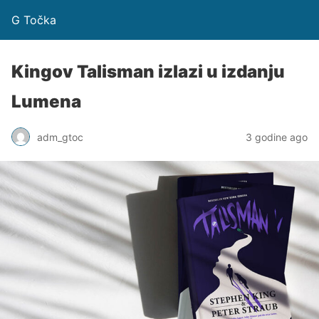
G Točka
Kingov Talisman izlazi u izdanju
Lumena
adm_gtoc
3 godine ago