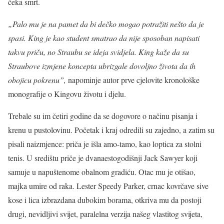
čeka smrt.
„Palo mu je na pamet da bi dečko mogao potražiti nešto da je
spasi. King je kao student smatrao da nije sposoban napisati
takvu priču, no Straubu se ideja svidjela. King kaže da su
Straubove izmjene koncepta ubrizgale dovoljno života da ih
obojicu pokrenu”,
napominje autor prve cjelovite kronološke
monografije o Kingovu životu i djelu.
Trebale su im četiri godine da se dogovore o načinu pisanja i
krenu u pustolovinu. Početak i kraj odredili su zajedno, a zatim su
pisali naizmjence: priča je išla amo-tamo, kao loptica za stolni
tenis. U središtu priče je dvanaestogodišnji Jack Sawyer koji
samuje u napuštenome obalnom gradiću. Otac mu je otišao,
majka umire od raka. Lester Speedy Parker, crnac kovrčave sive
kose i lica izbrazdana dubokim borama, otkriva mu da postoji
drugi, nevidljivi svijet, paralelna verzija našeg vlastitog svijeta,