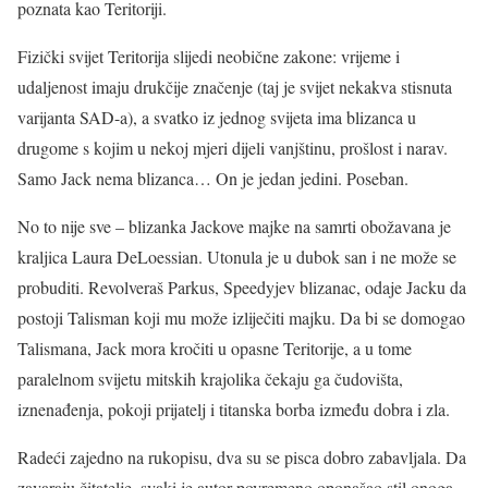
poznata kao Teritoriji.
Fizički svijet Teritorija slijedi neobične zakone: vrijeme i
udaljenost imaju drukčije značenje (taj je svijet nekakva stisnuta
varijanta SAD-a), a svatko iz jednog svijeta ima blizanca u
drugome s kojim u nekoj mjeri dijeli vanjštinu, prošlost i narav.
Samo Jack nema blizanca… On je jedan jedini. Poseban.
No to nije sve – blizanka Jackove majke na samrti obožavana je
kraljica Laura DeLoessian. Utonula je u dubok san i ne može se
probuditi. Revolveraš Parkus, Speedyjev blizanac, odaje Jacku da
postoji Talisman koji mu može izliječiti majku. Da bi se domogao
Talismana, Jack mora kročiti u opasne Teritorije, a u tome
paralelnom svijetu mitskih krajolika čekaju ga čudovišta,
iznenađenja, pokoji prijatelj i titanska borba između dobra i zla.
Radeći zajedno na rukopisu, dva su se pisca dobro zabavljala. Da
zavaraju čitatelje, svaki je autor povremeno oponašao stil onoga