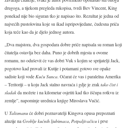
drugoga, a tijekom pregleda rukopisa, tvrdi Bev Vincent, King
ponekad nije bio siguran tko je napisao što. Rezultat je jedna od
najvećih pustolovina koje su ikad ispripovijedane, čudesna priča
koja teče kao da je djelo jednog autora.
„Dva majstora, dva gospodara dobre priče napisala su roman koji
čitatelja ostavlja bez daha. Puno je dobrih mjesta u ovome
romanu, no oduševit će vas dobri Vuk s kojim se sprijatelji Jack,
pogotovo kad provali iz Kutije i potamani gotovo sve opake
sadiste koji vode
Kuću Sunca
. Očarat će vas i paralelna Amerika
– Teritoriji – u koju Jack stalno navraća i gdje je zrak
tako čist i
sladak
da možete i na kilometar osjetiti kad tko iščupa rotkvu iz
zemlje”, napominje urednica knjige Miroslava Vučić.
U
Talismanu
će dobri poznavatelji Kingova opusa prepoznati
aluzije na
Groblje kućnih ljubimaca
,
Potpaljivačicu
i prve