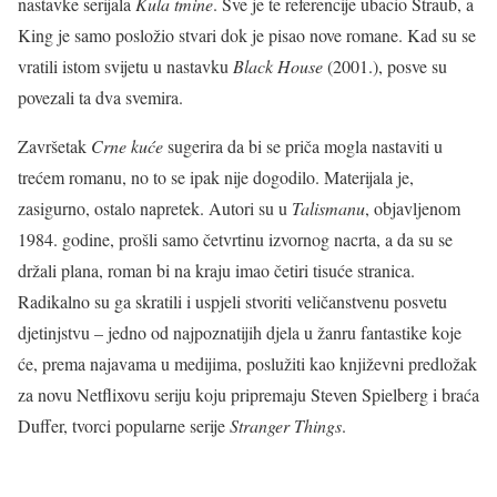
nastavke serijala
Kula tmine
. Sve je te referencije ubacio Straub, a
King je samo posložio stvari dok je pisao nove romane. Kad su se
vratili istom svijetu u nastavku
Black House
(2001.), posve su
povezali ta dva svemira.
Završetak
Crne kuće
sugerira da bi se priča mogla nastaviti u
trećem romanu, no to se ipak nije dogodilo. Materijala je,
zasigurno, ostalo napretek. Autori su u
Talismanu
, objavljenom
1984. godine, prošli samo četvrtinu izvornog nacrta, a da su se
držali plana, roman bi na kraju imao četiri tisuće stranica.
Radikalno su ga skratili i uspjeli stvoriti veličanstvenu posvetu
djetinjstvu – jedno od najpoznatijih djela u žanru fantastike koje
će, prema najavama u medijima, poslužiti kao književni predložak
za novu Netflixovu seriju koju pripremaju Steven Spielberg i braća
Duffer, tvorci popularne serije
Stranger Things
.