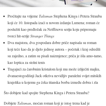
Pročitajte na vrijeme
Talisman
Stephena Kinga i Petera Strauba
koji će 10. listopada izaći u novom izdanju Lumena; roman će
poslužiti kao predložak za Netflixovu seriju koju pripremaju
tvorci hit-serije
Stranger Things
Dva majstora, dva gospodara dobre priče napisala su roman
koji teče kao da je djelo jednog autora – početak i kraj odredili
su zajedno, a zatim su pisali naizmjence; priča je išla amo-tamo,
kao loptica za stolni tenis
Tragajući za čarobnim kristalom koji mu može izliječiti majku,
dvanaestogodišnji Jack otkriva nevidljiv paralelni svijet mitskih
krajolika u kojemu ga čeka titanska borba između dobra i zla
Što dobijete kad spojite Stephena Kinga i Petera Strauba?
Dobijete
Talisman
, moćan roman koji je istog trena kad je