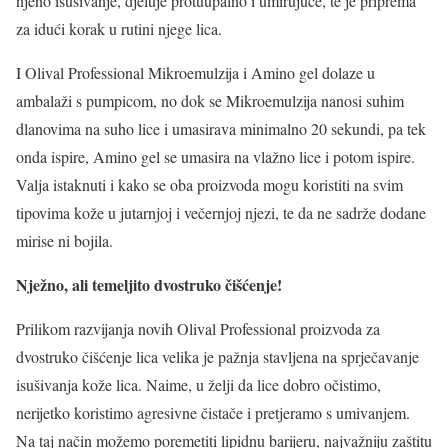
njeno isušivanje, djeluje protuupalno i umirujuće, te je priprema
za idući korak u rutini njege lica.
I Olival Professional Mikroemulzija i Amino gel dolaze u
ambalaži s pumpicom, no dok se Mikroemulzija nanosi suhim
dlanovima na suho lice i umasirava minimalno 20 sekundi, pa tek
onda ispire, Amino gel se umasira na vlažno lice i potom ispire.
Valja istaknuti i kako se oba proizvoda mogu koristiti na svim
tipovima kože u jutarnjoj i večernjoj njezi, te da ne sadrže dodane
mirise ni bojila.
Nježno, ali temeljito dvostruko čišćenje!
Prilikom razvijanja novih Olival Professional proizvoda za
dvostruko čišćenje lica velika je pažnja stavljena na sprječavanje
isušivanja kože lica. Naime, u želji da lice dobro očistimo,
nerijetko koristimo agresivne čistače i pretjeramo s umivanjem.
Na taj način možemo poremetiti lipidnu barijeru, najvažniju zaštitu