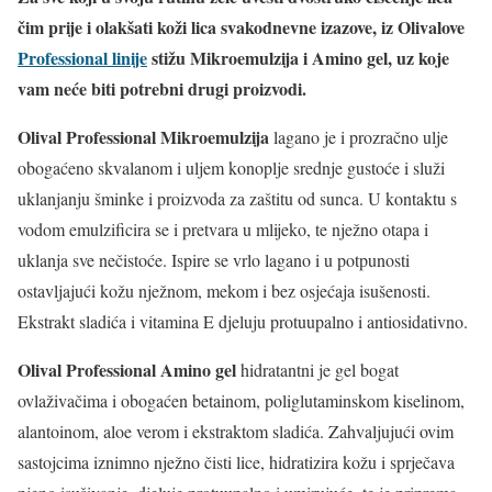
čim prije i olakšati koži lica svakodnevne izazove, iz Olivalove
Professional linije
stižu Mikroemulzija i Amino gel, uz koje
vam neće biti potrebni drugi proizvodi.
Olival Professional Mikroemulzija
lagano je i prozračno ulje
obogaćeno skvalanom i uljem konoplje srednje gustoće i služi
uklanjanju šminke i proizvoda za zaštitu od sunca. U kontaktu s
vodom emulzificira se i pretvara u mlijeko, te nježno otapa i
uklanja sve nečistoće. Ispire se vrlo lagano i u potpunosti
ostavljajući kožu nježnom, mekom i bez osjećaja isušenosti.
Ekstrakt sladića i vitamina E djeluju protuupalno i antiosidativno.
Olival Professional Amino gel
hidratantni je gel bogat
ovlaživačima i obogaćen betainom, poliglutaminskom kiselinom,
alantoinom, aloe verom i ekstraktom sladića. Zahvaljujući ovim
sastojcima iznimno nježno čisti lice, hidratizira kožu i sprječava