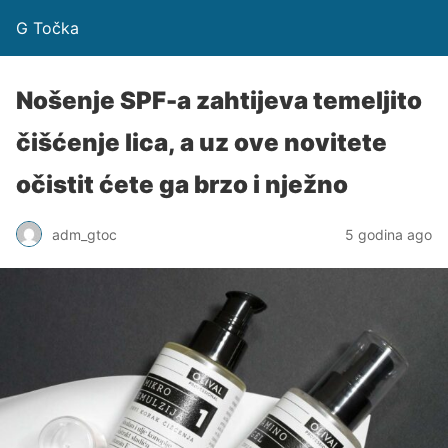
G Točka
Nošenje SPF-a zahtijeva temeljito
čišćenje lica, a uz ove novitete
očistit ćete ga brzo i nježno
adm_gtoc
5 godina ago