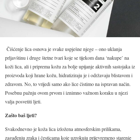
Čišćenje lica osnova je svake uspješne njege – ono uklanja
prljavštinu i druge štetne tvari koje se tijekom dana ‘nakupe’ na
koži lica, ali i priprema kožu za bolje upijanje aktivnih sastojaka iz
proizvoda koji hrane kožu, hidratiziraju je i održavaju blistavom i
zdravom. No, to vrijedi samo ako lice čistimo na ispravan način.
Posebnu pažnju ovom prvom i iznimno važnom koraku u njezi
valja posvetiti ljeti.
Zašto baš ljeti?
Svakodnevno je koža lica izložena atmosferskim prilikama,
zagađenju zraka i česticama koje uzrokuju prijevremeno starenje