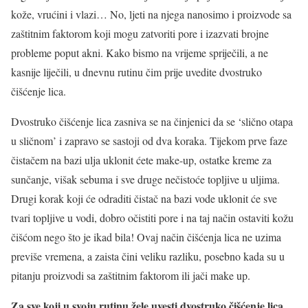
kože, vrućini i vlazi… No, ljeti na njega nanosimo i proizvode sa
zaštitnim faktorom koji mogu zatvoriti pore i izazvati brojne
probleme poput akni. Kako bismo na vrijeme spriječili, a ne
kasnije liječili, u dnevnu rutinu čim prije uvedite dvostruko
čišćenje lica.
Dvostruko čišćenje lica zasniva se na činjenici da se ‘slično otapa
u sličnom’ i zapravo se sastoji od dva koraka. Tijekom prve faze
čistačem na bazi ulja uklonit ćete make-up, ostatke kreme za
sunčanje, višak sebuma i sve druge nečistoće topljive u uljima.
Drugi korak koji će odraditi čistač na bazi vode uklonit će sve
tvari topljive u vodi, dobro očistiti pore i na taj način ostaviti kožu
čišćom nego što je ikad bila! Ovaj način čišćenja lica ne uzima
previše vremena, a zaista čini veliku razliku, posebno kada su u
pitanju proizvodi sa zaštitnim faktorom ili jači make up.
Za sve koji u svoju rutinu žele uvesti dvostruko čišćenje lica