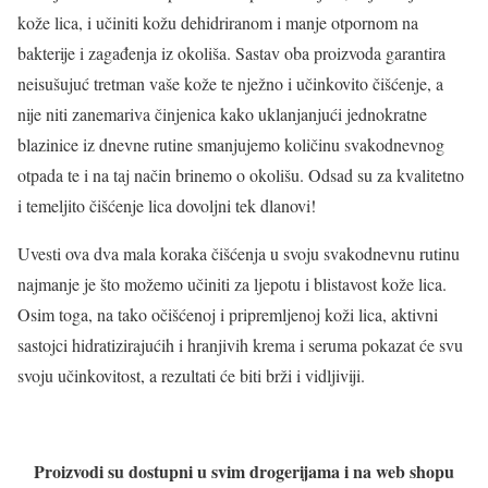
kože lica, i učiniti kožu dehidriranom i manje otpornom na
bakterije i zagađenja iz okoliša. Sastav oba proizvoda garantira
neisušujuć tretman vaše kože te nježno i učinkovito čišćenje, a
nije niti zanemariva činjenica kako uklanjanjući jednokratne
blazinice iz dnevne rutine smanjujemo količinu svakodnevnog
otpada te i na taj način brinemo o okolišu. Odsad su za kvalitetno
i temeljito čišćenje lica dovoljni tek dlanovi!
Uvesti ova dva mala koraka čišćenja u svoju svakodnevnu rutinu
najmanje je što možemo učiniti za ljepotu i blistavost kože lica.
Osim toga, na tako očišćenoj i pripremljenoj koži lica, aktivni
sastojci hidratizirajućih i hranjivih krema i seruma pokazat će svu
svoju učinkovitost, a rezultati će biti brži i vidljiviji.
Proizvodi su dostupni u svim drogerijama i
na web shopu